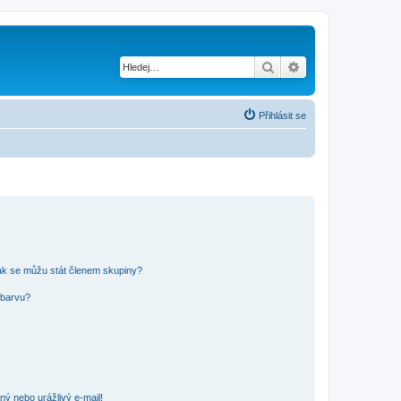
Hledat
Pokročilé hledání
Přihlásit se
ak se můžu stát členem skupiny?
 barvu?
ný nebo urážlivý e-mail!