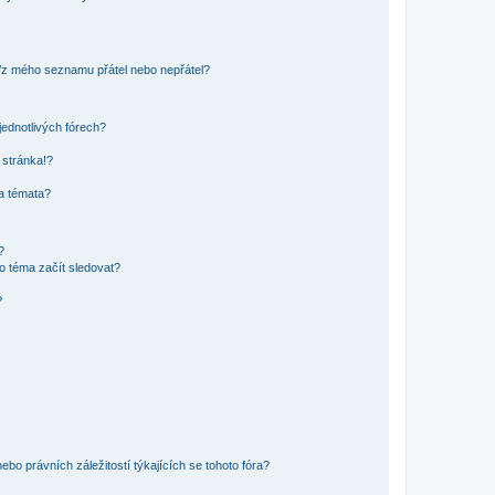
o/z mého seznamu přátel nebo nepřátel?
jednotlivých fórech?
 stránka!?
 a témata?
?
o téma začít sledovat?
?
bo právních záležitostí týkajících se tohoto fóra?