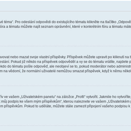
vé téma“. Pro odeslání odpovědi do existujícího tématu klikněte na tlačítko „Odpově
ra a tématu můžete najít seznam oprávnění, které v konkrétním fóru a tématu máte.
vat nebo mazat svoje vlastní příspěvky. Příspěvek můžete upravit po kliknutí na tla
ání. Pokud již někdo na příspěvek odpověděl a vy se do tématu vrátíte, najdete pod
ěkdo do tématu pošle odpověď, ale neobjeví se to, pokud moderátor nebo administr
osím na vědomí, že normální uživatelé nemůžou smazat příspěvek, když k němu něk
v ve vašem „Uživatelském panelu“ na záložce „Profil“ vytvořit. Jakmile ho vytvořít
jit můj podpis ke všem mým příspěvkům“, kterou naleznete ve vašem „Uživatelském p
im příspěvkům. Pokud to uděláte, můžete stále zamezit připojení vašeho podpisu k