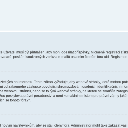
 že uživatel musí být přihlášen, aby mohl odesílat příspěvky. Nicméně registrací zís
 avatarů, posílání soukromých zpráv a e-mailů ostatním členům fóra atd. Registrace 
etilých na internetu. Tento zákon vyžaduje, aby webové stránky, které mohou pot
ní od zákonného zástupce povolující shromažďování osobních identifikačních informac
vat na webovou stránku, nebo se to týká webové stránky, na kterou se zkoušíte zareg
ůžou poskytovat právní poradenství a není kontaktním místem pro právní zájmy ja
ích se tohoto fóra?“.
il novým návštěvníkům, aby se stali členy fóra. Administrátor mohl také zakázat va