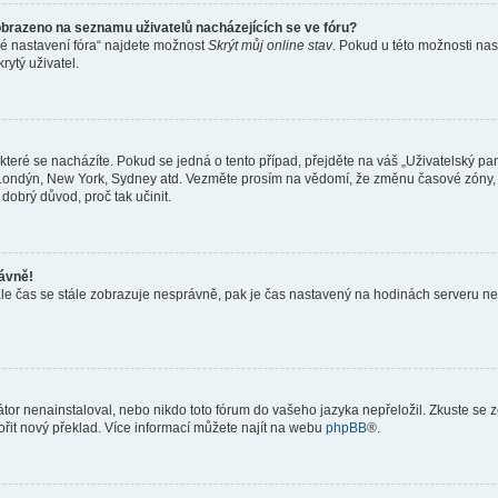
obrazeno na seznamu uživatelů nacházejících se ve fóru?
né nastavení fóra“ najdete možnost
Skrýt můj online stav
. Pokud u této možnosti nas
rytý uživatel.
teré se nacházíte. Pokud se jedná o tento případ, přejděte na váš „Uživatelský pa
a, Londýn, New York, Sydney atd. Vezměte prosím na vědomí, že změnu časové zóny, 
 dobrý důvod, proč tak učinit.
rávně!
ě, ale čas se stále zobrazuje nesprávně, pak je čas nastavený na hodinách serveru 
or nenainstaloval, nebo nikdo toto fórum do vašeho jazyka nepřeložil. Zkuste se ze
ořit nový překlad. Více informací můžete najít na webu
phpBB
®.