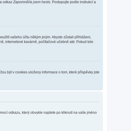
 na odkaz
Zapomněl/a jsem heslo
. Postupujte podle instrukcí a
eužití vašeho účtu někým jiným. Abyste zůstali přihlášeni,
vně, internetové kavárně, počítačové učebně atd. Pokud toto
ou být v cookies uloženy informace o tom, které příspěvky jste
omocí odkazu, který obvykle najdete po kliknutí na vaše jméno