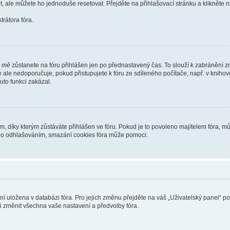
t, ale můžete ho jednoduše resetovat. Přejděte na přihlašovací stránku a klikněte
rátora fóra.
i mě
zůstanete na fóru přihlášen jen po přednastavený čas. To slouží k zabránění zn
se ale nedoporučuje, pokud přistupujete k fóru ze sdíleného počítače, např. v kniho
tuto funkci zakázal.
díky kterým zůstáváte přihlášen ve fóru. Pokud je to povoleno majitelem fóra, můž
nebo odhlašováním, smazání cookies fóra může pomoci.
ení uložena v databázi fóra. Pro jejich změnu přejděte na váš „Uživatelský panel“ p
i změnit všechna vaše nastavení a předvolby fóra.