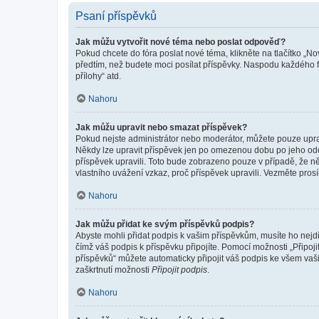
Psaní příspěvků
Jak můžu vytvořit nové téma nebo poslat odpověď?
Pokud chcete do fóra poslat nové téma, klikněte na tlačítko „No
předtím, než budete moci posílat příspěvky. Naspodu každého fó
přílohy“ atd.
Nahoru
Jak můžu upravit nebo smazat příspěvek?
Pokud nejste administrátor nebo moderátor, můžete pouze upravo
Někdy lze upravit příspěvek jen po omezenou dobu po jeho odesl
příspěvek upravili. Toto bude zobrazeno pouze v případě, že n
vlastního uvážení vzkaz, proč příspěvek upravili. Vezměte pr
Nahoru
Jak můžu přidat ke svým příspěvků podpis?
Abyste mohli přidat podpis k vašim příspěvkům, musíte ho nejdří
čímž váš podpis k příspěvku připojíte. Pomocí možnosti „Připo
příspěvků“ můžete automaticky připojit váš podpis ke všem vaš
zaškrtnutí možnosti
Připojit podpis
.
Nahoru