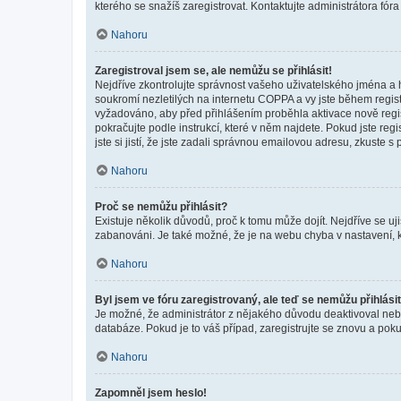
kterého se snažíš zaregistrovat. Kontaktujte administrátora fór
Nahoru
Zaregistroval jsem se, ale nemůžu se přihlásit!
Nejdříve zkontrolujte správnost vašeho uživatelského jména a 
soukromí nezletilých na internetu COPPA a vy jste během registr
vyžadováno, aby před přihlášením proběhla aktivace nově regis
pokračujte podle instrukcí, které v něm najdete. Pokud jste re
jste si jistí, že jste zadali správnou emailovou adresu, zkuste 
Nahoru
Proč se nemůžu přihlásit?
Existuje několik důvodů, proč k tomu může dojít. Nejdříve se ujis
zabanováni. Je také možné, že je na webu chyba v nastavení, k
Nahoru
Byl jsem ve fóru zaregistrovaný, ale teď se nemůžu přihlásit
Je možné, že administrátor z nějakého důvodu deaktivoval nebo 
databáze. Pokud je to váš případ, zaregistrujte se znovu a pokus
Nahoru
Zapomněl jsem heslo!