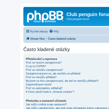
Club penguin for
Club penguin forum
Rychlé odkazy
FAQ
Obsah fóra
Často kladené otázky
Často kladené otázky
Přihlašování a registrace
Proč se musím zaregistrovat?
Co je to COPPA?
Proč se nemůžu zaregistrovat?
Zaregistroval jsem se, ale nemůžu se přihlásit!
Proč se nemůžu přihlásit?
Byl jsem ve fóru zaregistrovaný, ale teď se nemůžu přihlásit?!
Zapomněl jsem heslo!
Proč se automaticky odhlašuji?
K čemu slouží funkce „Smazat cookies“?
Předvolby a nastavení uživatele
Jak můžu změnit svoje nastavení?
Jak můžu zabránit tomu, aby bylo moje uživatelské jméno zobrazeno 