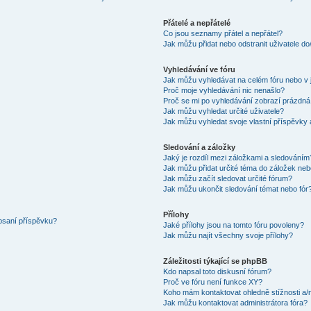
Přátelé a nepřátelé
Co jsou seznamy přátel a nepřátel?
Jak můžu přidat nebo odstranit uživatele d
Vyhledávání ve fóru
Jak můžu vyhledávat na celém fóru nebo v 
Proč moje vyhledávání nic nenašlo?
Proč se mi po vyhledávání zobrazí prázdná
Jak můžu vyhledat určité uživatele?
Jak můžu vyhledat svoje vlastní příspěvky
Sledování a záložky
Jaký je rozdíl mezi záložkami a sledováním
Jak můžu přidat určité téma do záložek neb
Jak můžu začít sledovat určité fórum?
Jak můžu ukončit sledování témat nebo fór
Přílohy
 psaní příspěvku?
Jaké přílohy jsou na tomto fóru povoleny?
Jak můžu najít všechny svoje přílohy?
Záležitosti týkající se phpBB
Kdo napsal toto diskusní fórum?
Proč ve fóru není funkce XY?
Koho mám kontaktovat ohledně stížnosti a/ne
Jak můžu kontaktovat administrátora fóra?