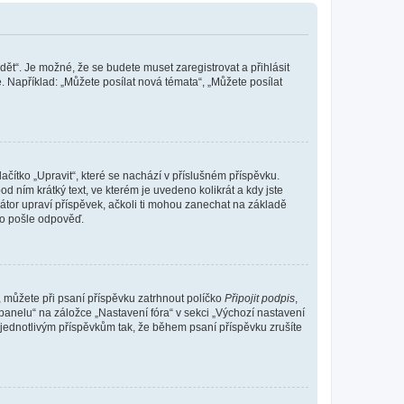
dět“. Je možné, že se budete muset zaregistrovat a přihlásit
 Například: „Můžete posílat nová témata“, „Můžete posílat
čítko „Upravit“, které se nachází v příslušném příspěvku.
 ním krátký text, ve kterém je uvedeno kolikrát a kdy jste
átor upraví příspěvek, ačkoli ti mohou zanechat na základě
do pošle odpověď.
e, můžete při psaní příspěvku zatrhnout políčko
Připojit podpis
,
anelu“ na záložce „Nastavení fóra“ v sekci „Výchozí nastavení
 jednotlivým příspěvkům tak, že během psaní příspěvku zrušíte