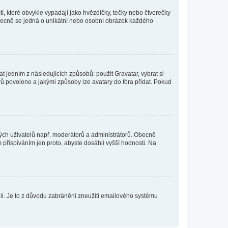
í, které obvykle vypadají jako hvězdičky, tečky nebo čtverečky
 a obecně se jedná o unikátní nebo osobní obrázek každého
t jedním z následujících způsobů: použít Gravatar, vybrat si
tarů povoleno a jakými způsoby lze avatary do fóra přidat. Pokud
itých uživatelů např. moderátorů a administrátorů. Obecně
přispíváním jen proto, abyste dosáhli vyšší hodnosti. Na
olil. Je to z důvodu zabránění zneužití emailového systému