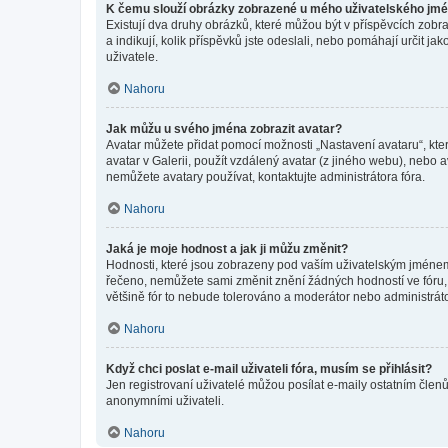
K čemu slouží obrázky zobrazené u mého uživatelského jm
Existují dva druhy obrázků, které můžou být v příspěvcích zobr
a indikují, kolik příspěvků jste odeslali, nebo pomáhají určit 
uživatele.
Nahoru
Jak můžu u svého jména zobrazit avatar?
Avatar můžete přidat pomocí možnosti „Nastavení avataru“, kter
avatar v Galerii, použít vzdálený avatar (z jiného webu), nebo a
nemůžete avatary používat, kontaktujte administrátora fóra.
Nahoru
Jaká je moje hodnost a jak ji můžu změnit?
Hodnosti, které jsou zobrazeny pod vaším uživatelským jménem, i
řečeno, nemůžete sami změnit znění žádných hodností ve fóru, 
většině fór to nebude tolerováno a moderátor nebo administrát
Nahoru
Když chci poslat e-mail uživateli fóra, musím se přihlásit?
Jen registrovaní uživatelé můžou posílat e-maily ostatním členů
anonymními uživateli.
Nahoru