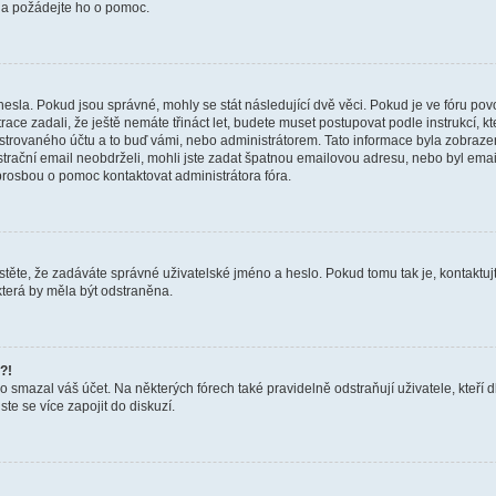
a a požádejte ho o pomoc.
hesla. Pokud jsou správné, mohly se stát následující dvě věci. Pokud je ve fóru 
ace zadali, že ještě nemáte třináct let, budete muset postupovat podle instrukcí, kt
trovaného účtu a to buď vámi, nebo administrátorem. Tato informace byla zobrazena
gistrační email neobdrželi, mohli jste zadat špatnou emailovou adresu, nebo byl em
s prosbou o pomoc kontaktovat administrátora fóra.
těte, že zadáváte správné uživatelské jméno a heslo. Pokud tomu tak je, kontaktujte a
terá by měla být odstraněna.
?!
smazal váš účet. Na některých fórech také pravidelně odstraňují uživatele, kteří d
te se více zapojit do diskuzí.