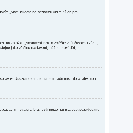
tavíte „Ano“, budete na seznamu viditelní jen pro
nel“ na záložku „Nastavení fóra“ a změňte vaši časovou zónu,
stejně jako většinu nastavení, můžou provádět jen
nesprávný. Upozorněte na to, prosím, administrátora, aby mohl
ptat administrátora fóra, jestli může nainstalovat požadovaný