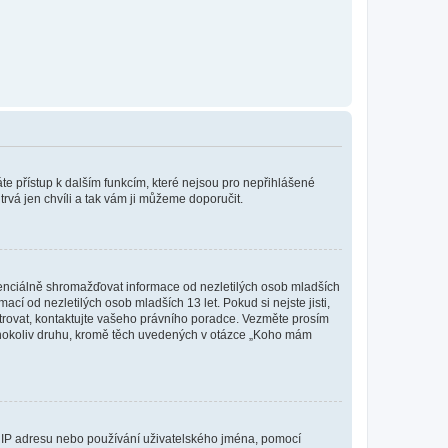
káte přístup k dalším funkcím, které nejsou pro nepřihlášené
trvá jen chvíli a tak vám ji můžeme doporučit.
enciálně shromažďovat informace od nezletilých osob mladších
í od nezletilých osob mladších 13 let. Pokud si nejste jisti,
istrovat, kontaktujte vašeho právního poradce. Vezměte prosím
kéhokoliv druhu, kromě těch uvedených v otázce „Koho mám
ši IP adresu nebo používání uživatelského jména, pomocí