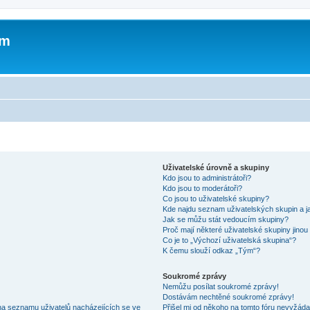
um
Uživatelské úrovně a skupiny
Kdo jsou to administrátoři?
Kdo jsou to moderátoři?
Co jsou to uživatelské skupiny?
Kde najdu seznam uživatelských skupin a j
Jak se můžu stát vedoucím skupiny?
Proč mají některé uživatelské skupiny jinou
Co je to „Výchozí uživatelská skupina“?
K čemu slouží odkaz „Tým“?
Soukromé zprávy
Nemůžu posílat soukromé zprávy!
Dostávám nechtěné soukromé zprávy!
na seznamu uživatelů nacházejících se ve
Přišel mi od někoho na tomto fóru nevyžáda