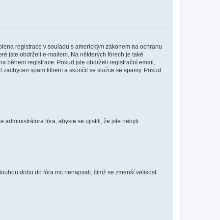
povolena registrace v souladu s americkým zákonem na ochranu
eré jste obdrželi e-mailem. Na některých fórech je také
 během registrace. Pokud jste obdrželi registrační email,
ail zachycen spam filtrem a skončil ve složce se spamy. Pokud
dministrátora fóra, abyste se ujistili, že jste nebyli
louhou dobu do fóra nic nenapsali, čímž se zmenší velikost