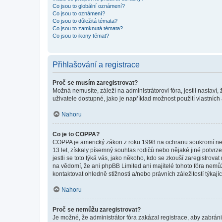
Co jsou to globální oznámení?
Co jsou to oznámení?
Co jsou to důležitá témata?
Co jsou to zamknutá témata?
Co jsou to ikony témat?
Přihlašování a registrace
Proč se musím zaregistrovat?
Možná nemusíte, záleží na administrátorovi fóra, jestli nastaví,
uživatele dostupné, jako je například možnost použití vlastních
Nahoru
Co je to COPPA?
COPPA je americký zákon z roku 1998 na ochranu soukromí nezl
13 let, získaly písemný souhlas rodičů nebo nějaké jiné potvrze
jestli se toto týká vás, jako někoho, kdo se zkouší zaregistro
na vědomí, že ani phpBB Limited ani majitelé tohoto fóra nem
kontaktovat ohledně stížnosti a/nebo právních záležitostí týkajíc
Nahoru
Proč se nemůžu zaregistrovat?
Je možné, že administrátor fóra zakázal registrace, aby zabrán