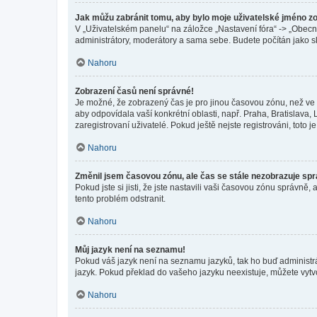
Jak můžu zabránit tomu, aby bylo moje uživatelské jméno z
V „Uživatelském panelu“ na záložce „Nastavení fóra“ -> „Obec
administrátory, moderátory a sama sebe. Budete počítán jako sk
Nahoru
Zobrazení časů není správné!
Je možné, že zobrazený čas je pro jinou časovou zónu, než ve k
aby odpovídala vaší konkrétní oblasti, např. Praha, Bratislav
zaregistrovaní uživatelé. Pokud ještě nejste registrováni, toto je
Nahoru
Změnil jsem časovou zónu, ale čas se stále nezobrazuje sp
Pokud jste si jisti, že jste nastavili vaši časovou zónu správn
tento problém odstranit.
Nahoru
Můj jazyk není na seznamu!
Pokud váš jazyk není na seznamu jazyků, tak ho buď administrát
jazyk. Pokud překlad do vašeho jazyku neexistuje, můžete vytv
Nahoru