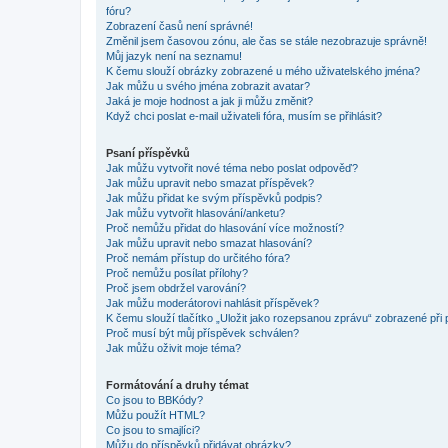
fóru?
Zobrazení časů není správné!
Změnil jsem časovou zónu, ale čas se stále nezobrazuje správně!
Můj jazyk není na seznamu!
K čemu slouží obrázky zobrazené u mého uživatelského jména?
Jak můžu u svého jména zobrazit avatar?
Jaká je moje hodnost a jak ji můžu změnit?
Když chci poslat e-mail uživateli fóra, musím se přihlásit?
Psaní příspěvků
Jak můžu vytvořit nové téma nebo poslat odpověď?
Jak můžu upravit nebo smazat příspěvek?
Jak můžu přidat ke svým příspěvků podpis?
Jak můžu vytvořit hlasování/anketu?
Proč nemůžu přidat do hlasování více možností?
Jak můžu upravit nebo smazat hlasování?
Proč nemám přístup do určitého fóra?
Proč nemůžu posílat přílohy?
Proč jsem obdržel varování?
Jak můžu moderátorovi nahlásit příspěvek?
K čemu slouží tlačítko „Uložit jako rozepsanou zprávu“ zobrazené při
Proč musí být můj příspěvek schválen?
Jak můžu oživit moje téma?
Formátování a druhy témat
Co jsou to BBKódy?
Můžu použít HTML?
Co jsou to smajlíci?
Můžu do příspěvků přidávat obrázky?