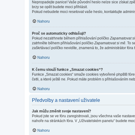
Nepropadejte panice! Vaše původní heslo nelze sice získat zpě
brzy se opět budete moci přihlásit.
Pokud nebudete moci resetovat vaše heslo, kontaktujte administ
Nahoru
Proč se automaticky odhlašuji?
Pokud nezatrhnete během přihlašování políčko
Zapamatovat s
zatrhněte během přihlašování políčko
Zapamatovat si mě
. To 
zaškrtávací políčko nevidíte, znamená to, že administrátor fóra 
Nahoru
K čemu slouží funkce „Smazat cookies“?
Funkce „Smazat cookies“ smaže cookies vytvořené phpBB fórem, 
četli, a které ještě ne. Pokud máte problém s přihlašováním 
Nahoru
Předvolby a nastavení uživatele
Jak můžu změnit svoje nastavení?
Pokud jste se ve fóru zaregistrovali, jsou všechna vaše nastav
nahoře na stránkách fóra. V „Uživatelském panelu“ budete moc
Nahoru