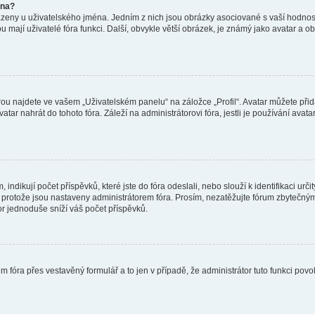
éna?
azeny u uživatelského jména. Jedním z nich jsou obrázky asociované s vaší hodnost
jakou mají uživatelé fóra funkci. Další, obvykle větší obrázek, je známý jako avatar
ou najdete ve vašem „Uživatelském panelu“ na záložce „Profil“. Avatar můžete přida
vatar nahrát do tohoto fóra. Záleží na administrátorovi fóra, jestli je používání ava
ndikují počet příspěvků, které jste do fóra odeslali, nebo slouží k identifikaci urč
protože jsou nastaveny administrátorem fóra. Prosím, nezatěžujte fórum zbytečným 
or jednoduše sníží váš počet příspěvků.
m fóra přes vestavěný formulář a to jen v případě, že administrátor tuto funkci pov