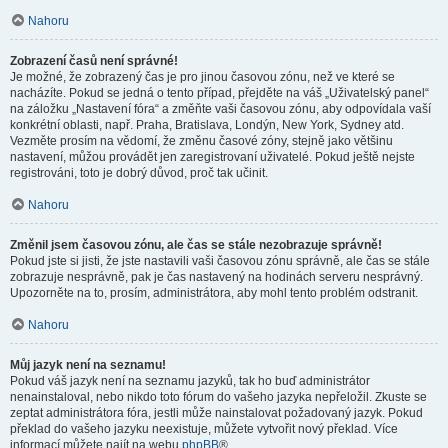
Nahoru
Zobrazení časů není správné!
Je možné, že zobrazený čas je pro jinou časovou zónu, než ve které se
nacházíte. Pokud se jedná o tento případ, přejděte na váš „Uživatelský panel“
na záložku „Nastavení fóra“ a změňte vaši časovou zónu, aby odpovídala vaší
konkrétní oblasti, např. Praha, Bratislava, Londýn, New York, Sydney atd.
Vezměte prosím na vědomí, že změnu časové zóny, stejně jako většinu
nastavení, můžou provádět jen zaregistrovaní uživatelé. Pokud ještě nejste
registrováni, toto je dobrý důvod, proč tak učinit.
Nahoru
Změnil jsem časovou zónu, ale čas se stále nezobrazuje správně!
Pokud jste si jisti, že jste nastavili vaši časovou zónu správně, ale čas se stále
zobrazuje nesprávně, pak je čas nastavený na hodinách serveru nesprávný.
Upozorněte na to, prosím, administrátora, aby mohl tento problém odstranit.
Nahoru
Můj jazyk není na seznamu!
Pokud váš jazyk není na seznamu jazyků, tak ho buď administrátor
nenainstaloval, nebo nikdo toto fórum do vašeho jazyka nepřeložil. Zkuste se
zeptat administrátora fóra, jestli může nainstalovat požadovaný jazyk. Pokud
překlad do vašeho jazyku neexistuje, můžete vytvořit nový překlad. Více
informací můžete najít na webu
phpBB
®.