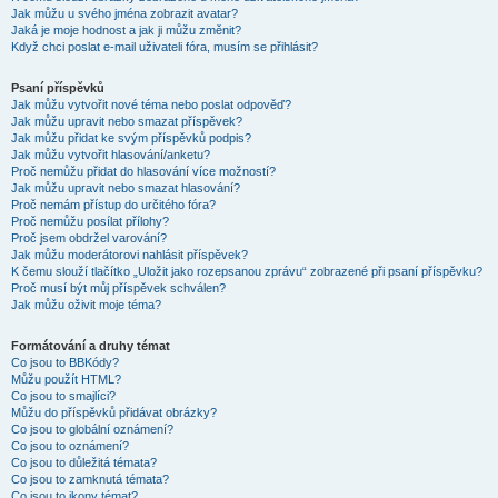
Jak můžu u svého jména zobrazit avatar?
Jaká je moje hodnost a jak ji můžu změnit?
Když chci poslat e-mail uživateli fóra, musím se přihlásit?
Psaní příspěvků
Jak můžu vytvořit nové téma nebo poslat odpověď?
Jak můžu upravit nebo smazat příspěvek?
Jak můžu přidat ke svým příspěvků podpis?
Jak můžu vytvořit hlasování/anketu?
Proč nemůžu přidat do hlasování více možností?
Jak můžu upravit nebo smazat hlasování?
Proč nemám přístup do určitého fóra?
Proč nemůžu posílat přílohy?
Proč jsem obdržel varování?
Jak můžu moderátorovi nahlásit příspěvek?
K čemu slouží tlačítko „Uložit jako rozepsanou zprávu“ zobrazené při psaní příspěvku?
Proč musí být můj příspěvek schválen?
Jak můžu oživit moje téma?
Formátování a druhy témat
Co jsou to BBKódy?
Můžu použít HTML?
Co jsou to smajlíci?
Můžu do příspěvků přidávat obrázky?
Co jsou to globální oznámení?
Co jsou to oznámení?
Co jsou to důležitá témata?
Co jsou to zamknutá témata?
Co jsou to ikony témat?