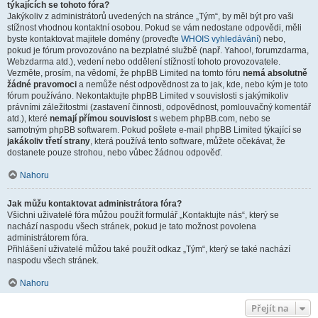
týkajících se tohoto fóra?
Jakýkoliv z administrátorů uvedených na stránce „Tým“, by měl být pro vaši
stížnost vhodnou kontaktní osobou. Pokud se vám nedostane odpovědi, měli
byste kontaktovat majitele domény (proveďte
WHOIS vyhledávání
) nebo,
pokud je fórum provozováno na bezplatné službě (např. Yahoo!, forumzdarma,
Webzdarma atd.), vedení nebo oddělení stížností tohoto provozovatele.
Vezměte, prosím, na vědomí, že phpBB Limited na tomto fóru
nemá absolutně
žádné pravomoci
a nemůže nést odpovědnost za to jak, kde, nebo kým je toto
fórum používáno. Nekontaktujte phpBB Limited v souvislosti s jakýmikoliv
právními záležitostmi (zastavení činnosti, odpovědnost, pomlouvačný komentář
atd.), které
nemají přímou souvislost
s webem phpBB.com, nebo se
samotným phpBB softwarem. Pokud pošlete e-mail phpBB Limited týkající se
jakákoliv třetí strany
, která používá tento software, můžete očekávat, že
dostanete pouze strohou, nebo vůbec žádnou odpověď.
Nahoru
Jak můžu kontaktovat administrátora fóra?
Všichni uživatelé fóra můžou použít formulář „Kontaktujte nás“, který se
nachází naspodu všech stránek, pokud je tato možnost povolena
administrátorem fóra.
Přihlášení uživatelé můžou také použít odkaz „Tým“, který se také nachází
naspodu všech stránek.
Nahoru
Přejít na