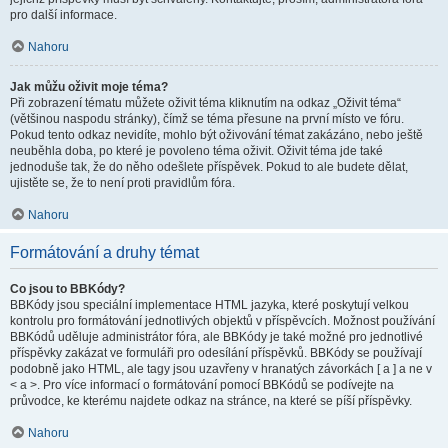
pro další informace.
Nahoru
Jak můžu oživit moje téma?
Při zobrazení tématu můžete oživit téma kliknutím na odkaz „Oživit téma“
(většinou naspodu stránky), čímž se téma přesune na první místo ve fóru.
Pokud tento odkaz nevidíte, mohlo být oživování témat zakázáno, nebo ještě
neuběhla doba, po které je povoleno téma oživit. Oživit téma jde také
jednoduše tak, že do něho odešlete příspěvek. Pokud to ale budete dělat,
ujistěte se, že to není proti pravidlům fóra.
Nahoru
Formátování a druhy témat
Co jsou to BBKódy?
BBKódy jsou speciální implementace HTML jazyka, které poskytují velkou
kontrolu pro formátování jednotlivých objektů v příspěvcích. Možnost používání
BBKódů uděluje administrátor fóra, ale BBKódy je také možné pro jednotlivé
příspěvky zakázat ve formuláři pro odesílání příspěvků. BBKódy se používají
podobně jako HTML, ale tagy jsou uzavřeny v hranatých závorkách [ a ] a ne v
< a >. Pro více informací o formátování pomocí BBKódů se podívejte na
průvodce, ke kterému najdete odkaz na stránce, na které se píší příspěvky.
Nahoru