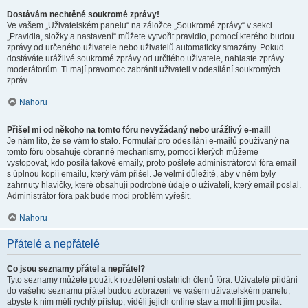
Dostávám nechtěné soukromé zprávy!
Ve vašem „Uživatelském panelu“ na záložce „Soukromé zprávy“ v sekci
„Pravidla, složky a nastavení“ můžete vytvořit pravidlo, pomocí kterého budou
zprávy od určeného uživatele nebo uživatelů automaticky smazány. Pokud
dostáváte urážlivé soukromé zprávy od určitého uživatele, nahlaste zprávy
moderátorům. Ti mají pravomoc zabránit uživateli v odesílání soukromých
zpráv.
Nahoru
Přišel mi od někoho na tomto fóru nevyžádaný nebo urážlivý e-mail!
Je nám líto, že se vám to stalo. Formulář pro odesílání e-mailů používaný na
tomto fóru obsahuje obranné mechanismy, pomocí kterých můžeme
vystopovat, kdo posílá takové emaily, proto pošlete administrátorovi fóra email
s úplnou kopií emailu, který vám přišel. Je velmi důležité, aby v něm byly
zahrnuty hlavičky, které obsahují podrobné údaje o uživateli, který email poslal.
Administrátor fóra pak bude moci problém vyřešit.
Nahoru
Přátelé a nepřátelé
Co jsou seznamy přátel a nepřátel?
Tyto seznamy můžete použít k rozdělení ostatních členů fóra. Uživatelé přidáni
do vašeho seznamu přátel budou zobrazeni ve vašem uživatelském panelu,
abyste k nim měli rychlý přístup, viděli jejich online stav a mohli jim posílat