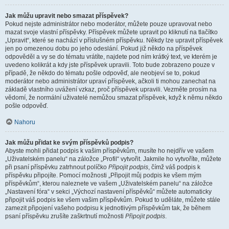
Jak můžu upravit nebo smazat příspěvek?
Pokud nejste administrátor nebo moderátor, můžete pouze upravovat nebo
mazat svoje vlastní příspěvky. Příspěvek můžete upravit po kliknutí na tlačítko
„Upravit“, které se nachází v příslušném příspěvku. Někdy lze upravit příspěvek
jen po omezenou dobu po jeho odeslání. Pokud již někdo na příspěvek
odpověděl a vy se do tématu vrátíte, najdete pod ním krátký text, ve kterém je
uvedeno kolikrát a kdy jste příspěvek upravili. Toto bude zobrazeno pouze v
případě, že někdo do tématu pošle odpověď, ale neobjeví se to, pokud
moderátor nebo administrátor upraví příspěvek, ačkoli ti mohou zanechat na
základě vlastního uvážení vzkaz, proč příspěvek upravili. Vezměte prosím na
vědomí, že normální uživatelé nemůžou smazat příspěvek, když k němu někdo
pošle odpověď.
Nahoru
Jak můžu přidat ke svým příspěvků podpis?
Abyste mohli přidat podpis k vašim příspěvkům, musíte ho nejdřív ve vašem
„Uživatelském panelu“ na záložce „Profil“ vytvořit. Jakmile ho vytvoříte, můžete
při psaní příspěvku zatrhnout políčko
Připojit podpis
, čímž váš podpis k
příspěvku připojíte. Pomocí možnosti „Připojit můj podpis ke všem mým
příspěvkům“, kterou naleznete ve vašem „Uživatelském panelu“ na záložce
„Nastavení fóra“ v sekci „Výchozí nastavení příspěvků“ můžete automaticky
připojit váš podpis ke všem vašim příspěvkům. Pokud to uděláte, můžete stále
zamezit připojení vašeho podpisu k jednotlivým příspěvkům tak, že během
psaní příspěvku zrušíte zaškrtnutí možnosti
Připojit podpis
.