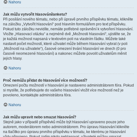
Nahoru
Jak můžu vytvořit hlasování/anketu?
Při posílání nového tématu, nebo při úpravě prvního příspěvku tématu, klikněte
na záložku „Vytvořit hlasování“ pod hlavním formulářem pro text příspěvku.
Pokud tuto záložku nevidíte, nemáte potřebné oprávnění k vytvoření hlasování.
Vložte „Hlasovací otázku“ a nejméně dvě „Možnosti hlasování“, ujistěte se, že
je každá možnost napsaná v textovém poli na vlastním řádku. Můžete také
nastavit počet možností, které uživatel může během hlasování vybrat (v poli
„Možností na uživatele“), časové omezení trvání hlasování ve dnech (0 pro
časově neomezené hlasování) a nakonec můžete povolit uživatelům měnit
jejich hlasy.
Nahoru
Proč nemůžu přidat do hlasování více možností?
Omezení počtu možností v hlasování je nastaveno administrátorem fóra. Pokud
si myslíte, že potřebujete do vašeho hlasování vložit více možností než je
povoleno, kontaktujte administrátora fóra.
Nahoru
Jak můžu upravit nebo smazat hlasování?
Stejně jako v případě příspěvků může být hlasování upraveno pouze jeho
autorem, moderátorem nebo administrátorem. Pro úpravu hlasování klikněte
na tlačítko pro úpravu prvního příspěvku v tématu, ke kterému je hlasování
vždy připojeno. Pokud zatím nikdo nehlasoval, uživatelé můžou smazat