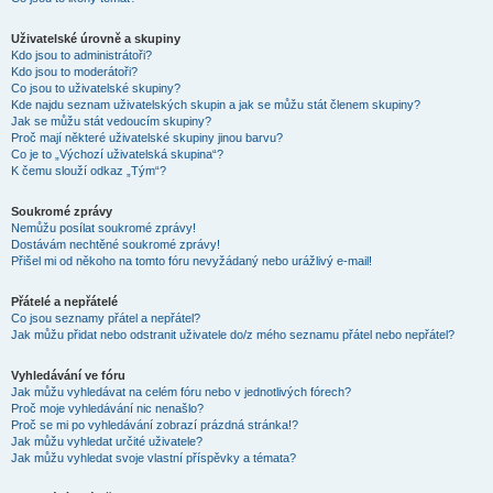
Uživatelské úrovně a skupiny
Kdo jsou to administrátoři?
Kdo jsou to moderátoři?
Co jsou to uživatelské skupiny?
Kde najdu seznam uživatelských skupin a jak se můžu stát členem skupiny?
Jak se můžu stát vedoucím skupiny?
Proč mají některé uživatelské skupiny jinou barvu?
Co je to „Výchozí uživatelská skupina“?
K čemu slouží odkaz „Tým“?
Soukromé zprávy
Nemůžu posílat soukromé zprávy!
Dostávám nechtěné soukromé zprávy!
Přišel mi od někoho na tomto fóru nevyžádaný nebo urážlivý e-mail!
Přátelé a nepřátelé
Co jsou seznamy přátel a nepřátel?
Jak můžu přidat nebo odstranit uživatele do/z mého seznamu přátel nebo nepřátel?
Vyhledávání ve fóru
Jak můžu vyhledávat na celém fóru nebo v jednotlivých fórech?
Proč moje vyhledávání nic nenašlo?
Proč se mi po vyhledávání zobrazí prázdná stránka!?
Jak můžu vyhledat určité uživatele?
Jak můžu vyhledat svoje vlastní příspěvky a témata?