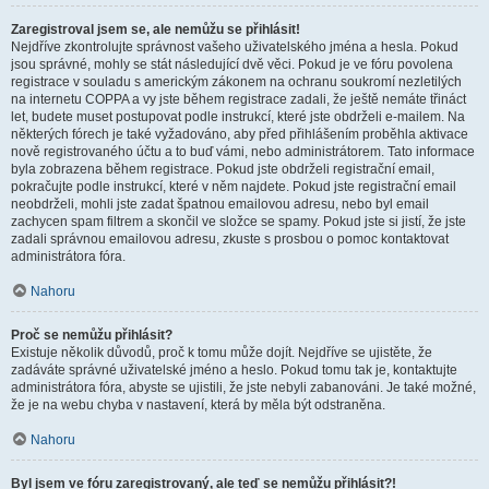
Zaregistroval jsem se, ale nemůžu se přihlásit!
Nejdříve zkontrolujte správnost vašeho uživatelského jména a hesla. Pokud
jsou správné, mohly se stát následující dvě věci. Pokud je ve fóru povolena
registrace v souladu s americkým zákonem na ochranu soukromí nezletilých
na internetu COPPA a vy jste během registrace zadali, že ještě nemáte třináct
let, budete muset postupovat podle instrukcí, které jste obdrželi e-mailem. Na
některých fórech je také vyžadováno, aby před přihlášením proběhla aktivace
nově registrovaného účtu a to buď vámi, nebo administrátorem. Tato informace
byla zobrazena během registrace. Pokud jste obdrželi registrační email,
pokračujte podle instrukcí, které v něm najdete. Pokud jste registrační email
neobdrželi, mohli jste zadat špatnou emailovou adresu, nebo byl email
zachycen spam filtrem a skončil ve složce se spamy. Pokud jste si jistí, že jste
zadali správnou emailovou adresu, zkuste s prosbou o pomoc kontaktovat
administrátora fóra.
Nahoru
Proč se nemůžu přihlásit?
Existuje několik důvodů, proč k tomu může dojít. Nejdříve se ujistěte, že
zadáváte správné uživatelské jméno a heslo. Pokud tomu tak je, kontaktujte
administrátora fóra, abyste se ujistili, že jste nebyli zabanováni. Je také možné,
že je na webu chyba v nastavení, která by měla být odstraněna.
Nahoru
Byl jsem ve fóru zaregistrovaný, ale teď se nemůžu přihlásit?!