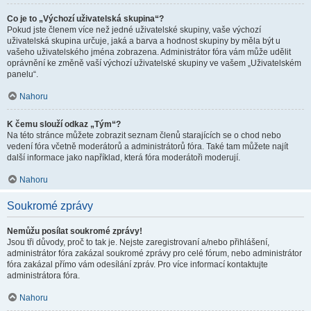
Co je to „Výchozí uživatelská skupina“?
Pokud jste členem více než jedné uživatelské skupiny, vaše výchozí
uživatelská skupina určuje, jaká a barva a hodnost skupiny by měla být u
vašeho uživatelského jména zobrazena. Administrátor fóra vám může udělit
oprávnění ke změně vaší výchozí uživatelské skupiny ve vašem „Uživatelském
panelu“.
Nahoru
K čemu slouží odkaz „Tým“?
Na této stránce můžete zobrazit seznam členů starajících se o chod nebo
vedení fóra včetně moderátorů a administrátorů fóra. Také tam můžete najít
další informace jako například, která fóra moderátoři moderují.
Nahoru
Soukromé zprávy
Nemůžu posílat soukromé zprávy!
Jsou tři důvody, proč to tak je. Nejste zaregistrovaní a/nebo přihlášení,
administrátor fóra zakázal soukromé zprávy pro celé fórum, nebo administrátor
fóra zakázal přímo vám odesílání zpráv. Pro více informací kontaktujte
administrátora fóra.
Nahoru