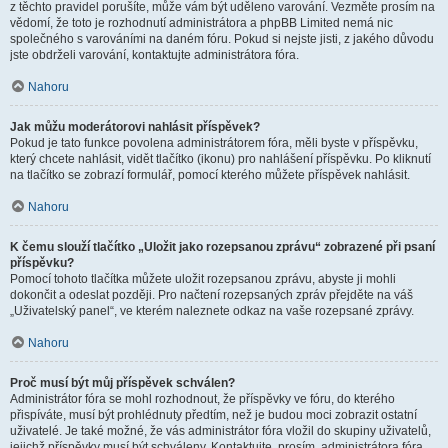
z těchto pravidel porušíte, může vám být uděleno varování. Vezměte prosím na
vědomí, že toto je rozhodnutí administrátora a phpBB Limited nemá nic
společného s varováními na daném fóru. Pokud si nejste jisti, z jakého důvodu
jste obdrželi varování, kontaktujte administrátora fóra.
Nahoru
Jak můžu moderátorovi nahlásit příspěvek?
Pokud je tato funkce povolena administrátorem fóra, měli byste v příspěvku,
který chcete nahlásit, vidět tlačítko (ikonu) pro nahlášení příspěvku. Po kliknutí
na tlačítko se zobrazí formulář, pomocí kterého můžete příspěvek nahlásit.
Nahoru
K čemu slouží tlačítko „Uložit jako rozepsanou zprávu“ zobrazené při psaní
příspěvku?
Pomocí tohoto tlačítka můžete uložit rozepsanou zprávu, abyste ji mohli
dokončit a odeslat později. Pro načtení rozepsaných zpráv přejděte na váš
„Uživatelský panel“, ve kterém naleznete odkaz na vaše rozepsané zprávy.
Nahoru
Proč musí být můj příspěvek schválen?
Administrátor fóra se mohl rozhodnout, že příspěvky ve fóru, do kterého
přispíváte, musí být prohlédnuty předtím, než je budou moci zobrazit ostatní
uživatelé. Je také možné, že vás administrátor fóra vložil do skupiny uživatelů,
jejichž příspěvky musí být schváleny. Kontaktujte, prosím, administrátora fóra