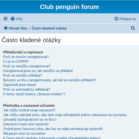
Club penguin forum
FAQ
Přihlásit se
H
Obsah fóra
Často kladené otázky
l
Často kladené otázky
e
d
Přihlašování a registrace
Proč se musím zaregistrovat?
a
Co je to COPPA?
t
Proč se nemůžu zaregistrovat?
Zaregistroval jsem se, ale nemůžu se přihlásit!
Proč se nemůžu přihlásit?
Byl jsem ve fóru zaregistrovaný, ale teď se nemůžu přihlásit?!
Zapomněl jsem heslo!
Proč se automaticky odhlašuji?
K čemu slouží funkce „Smazat cookies“?
Předvolby a nastavení uživatele
Jak můžu změnit svoje nastavení?
Jak můžu zabránit tomu, aby bylo moje uživatelské jméno zobrazeno na seznamu
uživatelů nacházejících se ve fóru?
Zobrazení časů není správné!
Změnil jsem časovou zónu, ale čas se stále nezobrazuje správně!
Můj jazyk není na seznamu!
K čemu slouží obrázky zobrazené u mého uživatelského jména?