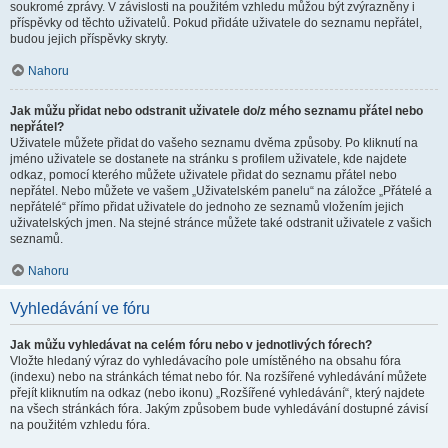
soukromé zprávy. V závislosti na použitém vzhledu můžou být zvýrazněny i
příspěvky od těchto uživatelů. Pokud přidáte uživatele do seznamu nepřátel,
budou jejich příspěvky skryty.
Nahoru
Jak můžu přidat nebo odstranit uživatele do/z mého seznamu přátel nebo
nepřátel?
Uživatele můžete přidat do vašeho seznamu dvěma způsoby. Po kliknutí na
jméno uživatele se dostanete na stránku s profilem uživatele, kde najdete
odkaz, pomocí kterého můžete uživatele přidat do seznamu přátel nebo
nepřátel. Nebo můžete ve vašem „Uživatelském panelu“ na záložce „Přátelé a
nepřátelé“ přímo přidat uživatele do jednoho ze seznamů vložením jejich
uživatelských jmen. Na stejné stránce můžete také odstranit uživatele z vašich
seznamů.
Nahoru
Vyhledávání ve fóru
Jak můžu vyhledávat na celém fóru nebo v jednotlivých fórech?
Vložte hledaný výraz do vyhledávacího pole umístěného na obsahu fóra
(indexu) nebo na stránkách témat nebo fór. Na rozšířené vyhledávání můžete
přejít kliknutím na odkaz (nebo ikonu) „Rozšířené vyhledávání“, který najdete
na všech stránkách fóra. Jakým způsobem bude vyhledávání dostupné závisí
na použitém vzhledu fóra.