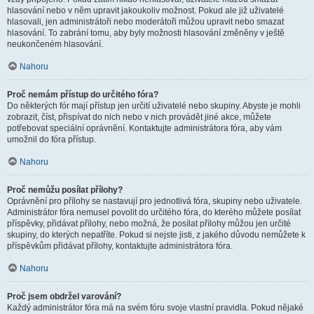
hlasování nebo v něm upravit jakoukoliv možnost. Pokud ale již uživatelé
hlasovali, jen administrátoři nebo moderátoři můžou upravit nebo smazat
hlasování. To zabrání tomu, aby byly možnosti hlasování změněny v ještě
neukončeném hlasování.
Nahoru
Proč nemám přístup do určitého fóra?
Do některých fór mají přístup jen určití uživatelé nebo skupiny. Abyste je mohli
zobrazit, číst, přispívat do nich nebo v nich provádět jiné akce, můžete
potřebovat speciální oprávnění. Kontaktujte administrátora fóra, aby vám
umožnil do fóra přístup.
Nahoru
Proč nemůžu posílat přílohy?
Oprávnění pro přílohy se nastavují pro jednotlivá fóra, skupiny nebo uživatele.
Administrátor fóra nemusel povolit do určitého fóra, do kterého můžete posílat
příspěvky, přidávat přílohy, nebo možná, že posílat přílohy můžou jen určité
skupiny, do kterých nepatříte. Pokud si nejste jisti, z jakého důvodu nemůžete k
příspěvkům přidávat přílohy, kontaktujte administrátora fóra.
Nahoru
Proč jsem obdržel varování?
Každý administrátor fóra má na svém fóru svoje vlastní pravidla. Pokud nějaké