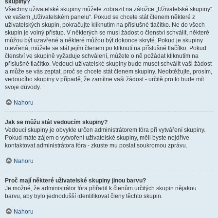
skupiny?
Všechny uživatelské skupiny můžete zobrazit na záložce „Uživatelské skupiny“
ve vašem „Uživatelském panelu“. Pokud se chcete stát členem některé z
uživatelských skupin, pokračujte kliknutím na příslušné tlačítko. Ne do všech
skupin je volný přístup. V některých se musí žádost o členství schválit, některé
můžou být uzavřené a některé můžou být dokonce skryté. Pokud je skupiny
otevřená, můžete se stát jejím členem po kliknutí na příslušné tlačítko. Pokud
členství ve skupině vyžaduje schválení, můžete o ně požádat kliknutím na
příslušné tlačítko. Vedoucí uživatelské skupiny bude muset schválit vaši žádost
a může se vás zeptat, proč se chcete stát členem skupiny. Neobtěžujte, prosím,
vedoucího skupiny v případě, že zamítne vaši žádost - určitě pro to bude mít
svoje důvody.
Nahoru
Jak se můžu stát vedoucím skupiny?
Vedoucí skupiny je obvykle určen administrátorem fóra při vytváření skupiny.
Pokud máte zájem o vytvoření uživatelské skupiny, měli byste nejdříve
kontaktovat administrátora fóra - zkuste mu poslat soukromou zprávu.
Nahoru
Proč mají některé uživatelské skupiny jinou barvu?
Je možné, že administrátor fóra přiřadil k členům určitých skupin nějakou
barvu, aby bylo jednodušší identifikovat členy těchto skupin.
Nahoru