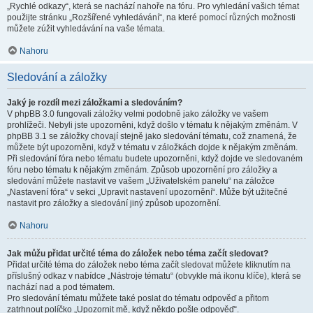
„Rychlé odkazy“, která se nachází nahoře na fóru. Pro vyhledání vašich témat
použijte stránku „Rozšířené vyhledávání“, na které pomocí různých možnosti
můžete zúžit vyhledávání na vaše témata.
Nahoru
Sledování a záložky
Jaký je rozdíl mezi záložkami a sledováním?
V phpBB 3.0 fungovali záložky velmi podobně jako záložky ve vašem
prohlížeči. Nebyli jste upozorněni, když došlo v tématu k nějakým změnám. V
phpBB 3.1 se záložky chovají stejně jako sledování tématu, což znamená, že
můžete být upozorněni, když v tématu v záložkách dojde k nějakým změnám.
Při sledování fóra nebo tématu budete upozorněni, když dojde ve sledovaném
fóru nebo tématu k nějakým změnám. Způsob upozornění pro záložky a
sledování můžete nastavit ve vašem „Uživatelském panelu“ na záložce
„Nastavení fóra“ v sekci „Upravit nastavení upozornění“. Může být užitečné
nastavit pro záložky a sledování jiný způsob upozornění.
Nahoru
Jak můžu přidat určité téma do záložek nebo téma začít sledovat?
Přidat určité téma do záložek nebo téma začít sledovat můžete kliknutím na
příslušný odkaz v nabídce „Nástroje tématu“ (obvykle má ikonu klíče), která se
nachází nad a pod tématem.
Pro sledování tématu můžete také poslat do tématu odpověď a přitom
zatrhnout políčko „Upozornit mě, když někdo pošle odpověď“.