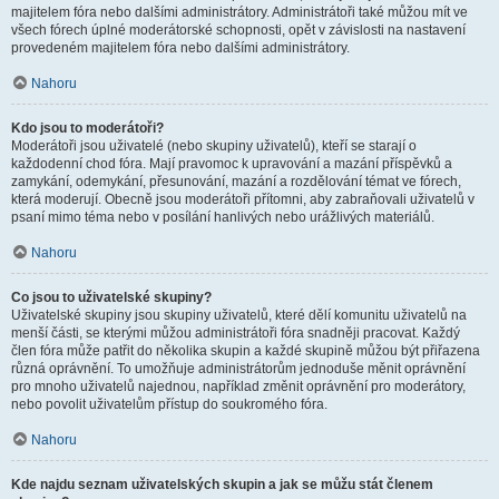
majitelem fóra nebo dalšími administrátory. Administrátoři také můžou mít ve
všech fórech úplné moderátorské schopnosti, opět v závislosti na nastavení
provedeném majitelem fóra nebo dalšími administrátory.
Nahoru
Kdo jsou to moderátoři?
Moderátoři jsou uživatelé (nebo skupiny uživatelů), kteří se starají o
každodenní chod fóra. Mají pravomoc k upravování a mazání příspěvků a
zamykání, odemykání, přesunování, mazání a rozdělování témat ve fórech,
která moderují. Obecně jsou moderátoři přítomni, aby zabraňovali uživatelů v
psaní mimo téma nebo v posílání hanlivých nebo urážlivých materiálů.
Nahoru
Co jsou to uživatelské skupiny?
Uživatelské skupiny jsou skupiny uživatelů, které dělí komunitu uživatelů na
menší části, se kterými můžou administrátoři fóra snadněji pracovat. Každý
člen fóra může patřit do několika skupin a každé skupině můžou být přiřazena
různá oprávnění. To umožňuje administrátorům jednoduše měnit oprávnění
pro mnoho uživatelů najednou, například změnit oprávnění pro moderátory,
nebo povolit uživatelům přístup do soukromého fóra.
Nahoru
Kde najdu seznam uživatelských skupin a jak se můžu stát členem