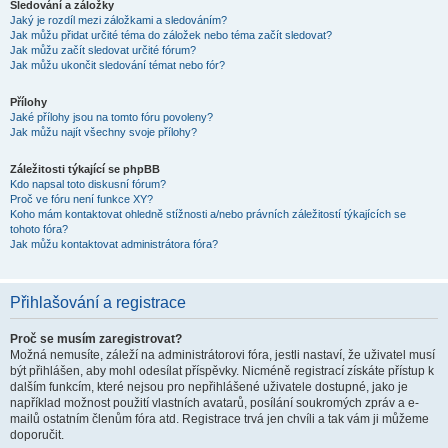
Sledování a záložky
Jaký je rozdíl mezi záložkami a sledováním?
Jak můžu přidat určité téma do záložek nebo téma začít sledovat?
Jak můžu začít sledovat určité fórum?
Jak můžu ukončit sledování témat nebo fór?
Přílohy
Jaké přílohy jsou na tomto fóru povoleny?
Jak můžu najít všechny svoje přílohy?
Záležitosti týkající se phpBB
Kdo napsal toto diskusní fórum?
Proč ve fóru není funkce XY?
Koho mám kontaktovat ohledně stížnosti a/nebo právních záležitostí týkajících se
tohoto fóra?
Jak můžu kontaktovat administrátora fóra?
Přihlašování a registrace
Proč se musím zaregistrovat?
Možná nemusíte, záleží na administrátorovi fóra, jestli nastaví, že uživatel musí
být přihlášen, aby mohl odesílat příspěvky. Nicméně registrací získáte přístup k
dalším funkcím, které nejsou pro nepřihlášené uživatele dostupné, jako je
například možnost použití vlastních avatarů, posílání soukromých zpráv a e-
mailů ostatním členům fóra atd. Registrace trvá jen chvíli a tak vám ji můžeme
doporučit.