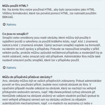
Můžu použít HTML?
Ne. Na tomto fóru nelze používat HTML, aby bylo zpracováno jako HTML.
Většinu formátování, které lze provést pomocí HTML, lze nahradit použitím
BBKódů.
Nahoru
Co jsou to smajlíci?
Smajlíci nebo emotikony jsou malé obrázky, které můžou být použity k
vyjádření pocitů a vytvořeny za použití krátkého kódu, např. kód :) znamená
radost a kód :( znamená smutek. Úplný seznam smajlíků najdete na formuláři,
na kterém se tvoří zprávy a příspěvky. Pokuste se nepoužívat smajlíky v příliš
velkém počtu, protože můžou způsobit nečitelnost příspěvku a moderátoři by je
mohli odstranit, nebo smazat celý váš příspěvek. Administrátor fóra může také
nastavit omezení počtu smajlíků, které lze v příspěvku použít.
Nahoru
Můžu do příspěvků přidávat obrázky?
Ano, obrázky můžou být ve vašich příspěvcích zobrazeny. Pokud administrátor
povolil ve fóru používání příloh, budete moci nahrát obrázek do fóra. V
opačném případě musíte odkázat na obrázek, který se nachází na veřejně
přístupném webovém serveru, např. http://www.priklad.cz/muj-obrazek.gif.
Nemůžete odkázat na obrázek uložený ve vašem vlastním počítači (pokud to
není veřejně přístupný server) ani na obrázky uložené za nějakým
autentizačním mechanizmem, např. v e-mailech na seznamu.cz nebo v