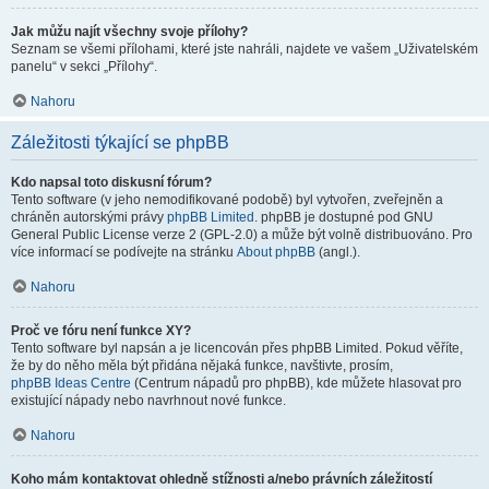
Jak můžu najít všechny svoje přílohy?
Seznam se všemi přílohami, které jste nahráli, najdete ve vašem „Uživatelském
panelu“ v sekci „Přílohy“.
Nahoru
Záležitosti týkající se phpBB
Kdo napsal toto diskusní fórum?
Tento software (v jeho nemodifikované podobě) byl vytvořen, zveřejněn a
chráněn autorskými právy
phpBB Limited
. phpBB je dostupné pod GNU
General Public License verze 2 (GPL-2.0) a může být volně distribuováno. Pro
více informací se podívejte na stránku
About phpBB
(angl.).
Nahoru
Proč ve fóru není funkce XY?
Tento software byl napsán a je licencován přes phpBB Limited. Pokud věříte,
že by do něho měla být přidána nějaká funkce, navštivte, prosím,
phpBB Ideas Centre
(Centrum nápadů pro phpBB), kde můžete hlasovat pro
existující nápady nebo navrhnout nové funkce.
Nahoru
Koho mám kontaktovat ohledně stížnosti a/nebo právních záležitostí