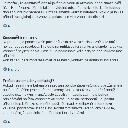
Je možné, že administrátor z nějakého důvodu deaktivoval nebo smazal váš
účet. Na některých fórech také pravidelně odstraňují uživatele, kteří dlouhou
dobu do fóra nic nenapsali, čímž se zmenší velikost databáze. Pokud je to váš
případ, zaregistrujte se znovu a pokuste se více zapojit do diskuzí.
Nahoru
Zapomněl jsem heslo!
Nepropadejte panice! Vaše původní heslo nelze sice získat zpět, ale můžete
ho jednoduše resetovat. Přejděte na přihlašovací stránku a klikněte na odkaz
Zapomněl/a jsem heslo
. Postupujte podle instrukcí a brzy se opět budete moci
přihlásit.
Pokud nebudete moci resetovat vaše heslo, kontaktujte administrátora fóra.
Nahoru
Proč se automaticky odhlašuji?
Pokud nezatrhnete během přihlašování políčko
Zapamatovat si mě
zůstanete
na fóru přihlášen jen po přednastavený čas. To slouží k zabránění zneužití
vašeho účtu někým jiným. Abyste zůstali přihlášeni, zatrhněte během
přihlašování políčko
Zapamatovat si mě
. To se ale nedoporučuje, pokud
přistupujete k fóru ze sdíleného počítače, např. v knihovně, internetové
kavárně, počítačové učebně atd. Pokud toto zaškrtávací políčko nevidíte,
znamená to, že administrátor fóra tuto funkci zakázal.
Nahoru