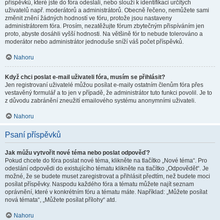
příspěvků, které jste do fóra odeslali, nebo slouží k identifikaci určitých
uživatelů např. moderátorů a administrátorů. Obecně řečeno, nemůžete sami
změnit znění žádných hodností ve fóru, protože jsou nastaveny
administrátorem fóra. Prosím, nezatěžujte fórum zbytečným přispíváním jen
proto, abyste dosáhli vyšší hodnosti. Na většině fór to nebude tolerováno a
moderátor nebo administrátor jednoduše sníží váš počet příspěvků.
Nahoru
Když chci poslat e-mail uživateli fóra, musím se přihlásit?
Jen registrovaní uživatelé můžou posílat e-maily ostatním členům fóra přes
vestavěný formulář a to jen v případě, že administrátor tuto funkci povolil. Je to
z důvodu zabránění zneužití emailového systému anonymními uživateli.
Nahoru
Psaní příspěvků
Jak můžu vytvořit nové téma nebo poslat odpověď?
Pokud chcete do fóra poslat nové téma, klikněte na tlačítko „Nové téma“. Pro
odeslání odpovědi do existujícího tématu klikněte na tlačítko „Odpovědět“. Je
možné, že se budete muset zaregistrovat a přihlásit předtím, než budete moci
posílat příspěvky. Naspodu každého fóra a tématu můžete najít seznam
oprávnění, které v konkrétním fóru a tématu máte. Například: „Můžete posílat
nová témata“, „Můžete posílat přílohy“ atd.
Nahoru