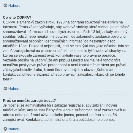
Nahoru
Co je to COPPA?
COPPA je americký zákon z roku 1998 na ochranu soukromí nezletilých na
internetu. Tento zákon vyžaduje, aby webové stránky, které mohou potenciálně
shromažďovat informace od nezletilých osob mladších 13 let, získaly písemný
souhlas rodičů nebo nějaké jiné potvrzení od zákonného zástupce povolující
shromažďování osobních identifikačních informací od nezletilých osob
mladších 13 let. Pokud si nejste jisti, jestli se toto týká vás, jako někoho, kdo se
zkouší zaregistrovat na webovou stránku, nebo se to týká webové stránky, na
kterou se zkoušíte zaregistrovat, kontaktujte vašeho právního poradce.
Vezměte prosím na vědomí, že ani phpBB Limited ani majitelé tohoto fóra
nemůžou poskytovat právní poradenství a není kontaktním místem pro právní
zájmy jakéhokoliv druhu, kromě těch uvedených v otázce „Koho mám
kontaktovat ohledně stížnosti a/nebo právních záležitostí týkajících se tohoto
fóra?“.
Nahoru
Proč se nemůžu zaregistrovat?
Je možné, že administrátor fóra zakázal registrace, aby zabránil novým
návštěvníkům, aby se stali členy fóra. Administrátor mohl také zakázat vaši IP
adresu nebo používání uživatelského jména, pomocí kterého se snažíš
zaregistrovat. Kontaktujte administrátora fóra a požádejte ho o pomoc.
Nahoru