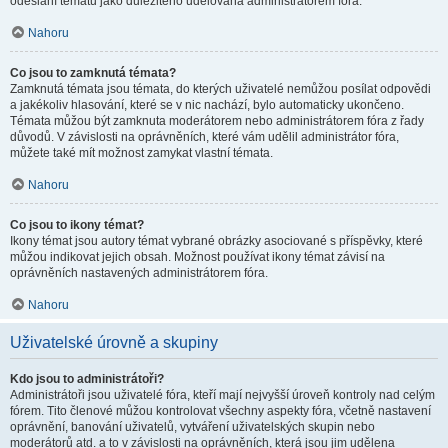
odeslání tématu jako důležitého udělována administrátorem fóra.
Nahoru
Co jsou to zamknutá témata?
Zamknutá témata jsou témata, do kterých uživatelé nemůžou posílat odpovědi
a jakékoliv hlasování, které se v nic nachází, bylo automaticky ukončeno.
Témata můžou být zamknuta moderátorem nebo administrátorem fóra z řady
důvodů. V závislosti na oprávněních, které vám udělil administrátor fóra,
můžete také mít možnost zamykat vlastní témata.
Nahoru
Co jsou to ikony témat?
Ikony témat jsou autory témat vybrané obrázky asociované s příspěvky, které
můžou indikovat jejich obsah. Možnost používat ikony témat závisí na
oprávněních nastavených administrátorem fóra.
Nahoru
Uživatelské úrovně a skupiny
Kdo jsou to administrátoři?
Administrátoři jsou uživatelé fóra, kteří mají nejvyšší úroveň kontroly nad celým
fórem. Tito členové můžou kontrolovat všechny aspekty fóra, včetně nastavení
oprávnění, banování uživatelů, vytváření uživatelských skupin nebo
moderátorů atd. a to v závislosti na oprávněních, která jsou jim udělena