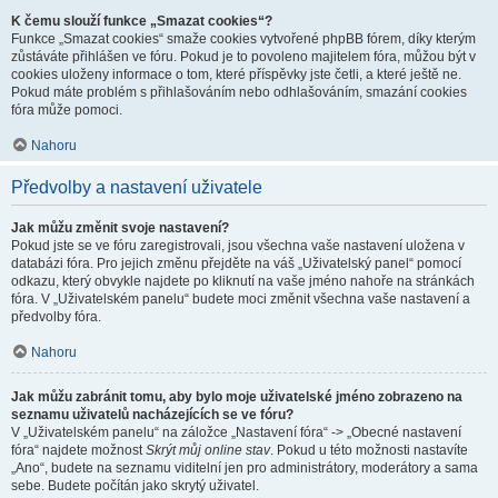
K čemu slouží funkce „Smazat cookies“?
Funkce „Smazat cookies“ smaže cookies vytvořené phpBB fórem, díky kterým
zůstáváte přihlášen ve fóru. Pokud je to povoleno majitelem fóra, můžou být v
cookies uloženy informace o tom, které příspěvky jste četli, a které ještě ne.
Pokud máte problém s přihlašováním nebo odhlašováním, smazání cookies
fóra může pomoci.
Nahoru
Předvolby a nastavení uživatele
Jak můžu změnit svoje nastavení?
Pokud jste se ve fóru zaregistrovali, jsou všechna vaše nastavení uložena v
databázi fóra. Pro jejich změnu přejděte na váš „Uživatelský panel“ pomocí
odkazu, který obvykle najdete po kliknutí na vaše jméno nahoře na stránkách
fóra. V „Uživatelském panelu“ budete moci změnit všechna vaše nastavení a
předvolby fóra.
Nahoru
Jak můžu zabránit tomu, aby bylo moje uživatelské jméno zobrazeno na
seznamu uživatelů nacházejících se ve fóru?
V „Uživatelském panelu“ na záložce „Nastavení fóra“ -> „Obecné nastavení
fóra“ najdete možnost
Skrýt můj online stav
. Pokud u této možnosti nastavíte
„Ano“, budete na seznamu viditelní jen pro administrátory, moderátory a sama
sebe. Budete počítán jako skrytý uživatel.