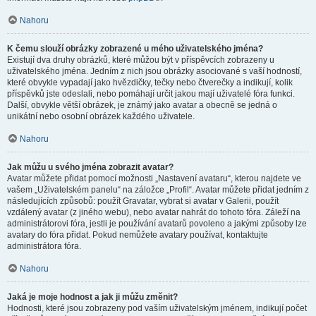
Nahoru
K čemu slouží obrázky zobrazené u mého uživatelského jména?
Existují dva druhy obrázků, které můžou být v příspěvcích zobrazeny u
uživatelského jména. Jedním z nich jsou obrázky asociované s vaší hodností,
které obvykle vypadají jako hvězdičky, tečky nebo čtverečky a indikují, kolik
příspěvků jste odeslali, nebo pomáhají určit jakou mají uživatelé fóra funkci.
Další, obvykle větší obrázek, je známý jako avatar a obecně se jedná o
unikátní nebo osobní obrázek každého uživatele.
Nahoru
Jak můžu u svého jména zobrazit avatar?
Avatar můžete přidat pomocí možnosti „Nastavení avataru“, kterou najdete ve
vašem „Uživatelském panelu“ na záložce „Profil“. Avatar můžete přidat jedním z
následujících způsobů: použít Gravatar, vybrat si avatar v Galerii, použít
vzdálený avatar (z jiného webu), nebo avatar nahrát do tohoto fóra. Záleží na
administrátorovi fóra, jestli je používání avatarů povoleno a jakými způsoby lze
avatary do fóra přidat. Pokud nemůžete avatary používat, kontaktujte
administrátora fóra.
Nahoru
Jaká je moje hodnost a jak ji můžu změnit?
Hodnosti, které jsou zobrazeny pod vaším uživatelským jménem, indikují počet