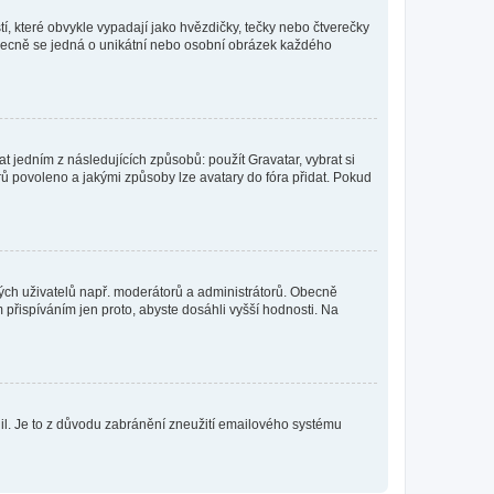
í, které obvykle vypadají jako hvězdičky, tečky nebo čtverečky
 a obecně se jedná o unikátní nebo osobní obrázek každého
t jedním z následujících způsobů: použít Gravatar, vybrat si
tarů povoleno a jakými způsoby lze avatary do fóra přidat. Pokud
itých uživatelů např. moderátorů a administrátorů. Obecně
přispíváním jen proto, abyste dosáhli vyšší hodnosti. Na
olil. Je to z důvodu zabránění zneužití emailového systému