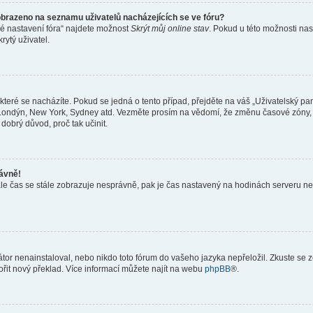
obrazeno na seznamu uživatelů nacházejících se ve fóru?
né nastavení fóra“ najdete možnost
Skrýt můj online stav
. Pokud u této možnosti nas
rytý uživatel.
teré se nacházíte. Pokud se jedná o tento případ, přejděte na váš „Uživatelský pa
a, Londýn, New York, Sydney atd. Vezměte prosím na vědomí, že změnu časové zóny, 
 dobrý důvod, proč tak učinit.
rávně!
ě, ale čas se stále zobrazuje nesprávně, pak je čas nastavený na hodinách serveru 
or nenainstaloval, nebo nikdo toto fórum do vašeho jazyka nepřeložil. Zkuste se ze
ořit nový překlad. Více informací můžete najít na webu
phpBB
®.