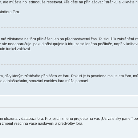
t, ale můžete ho jednoduše resetovat. Přejděte na přihlašovací stránku a klikněte
rátora fóra.
i mě
zůstanete na fóru přihlášen jen po přednastavený čas. To slouží k zabránění zn
se ale nedoporučuje, pokud přistupujete k fóru ze sdíleného počítače, např. v kniho
tuto funkci zakázal.
díky kterým zůstáváte přihlášen ve fóru. Pokud je to povoleno majitelem fóra, můž
nebo odhlašováním, smazání cookies fóra může pomoci.
ení uložena v databázi fóra. Pro jejich změnu přejděte na váš „Uživatelský panel“ p
i změnit všechna vaše nastavení a předvolby fóra.