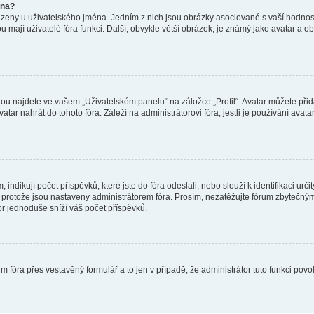
éna?
azeny u uživatelského jména. Jedním z nich jsou obrázky asociované s vaší hodnost
jakou mají uživatelé fóra funkci. Další, obvykle větší obrázek, je známý jako avatar
ou najdete ve vašem „Uživatelském panelu“ na záložce „Profil“. Avatar můžete přida
vatar nahrát do tohoto fóra. Záleží na administrátorovi fóra, jestli je používání ava
ndikují počet příspěvků, které jste do fóra odeslali, nebo slouží k identifikaci urč
protože jsou nastaveny administrátorem fóra. Prosím, nezatěžujte fórum zbytečným 
or jednoduše sníží váš počet příspěvků.
m fóra přes vestavěný formulář a to jen v případě, že administrátor tuto funkci pov