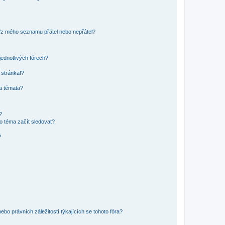
o/z mého seznamu přátel nebo nepřátel?
jednotlivých fórech?
 stránka!?
 a témata?
?
o téma začít sledovat?
?
bo právních záležitostí týkajících se tohoto fóra?