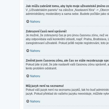
Jak můžu zabránit tomu, aby bylo moje uživatelské jméno z
V „Uživatelském panelu“ na záložce „Nastavení fóra“ -> „Obec
administrátory, moderátory a sama sebe. Budete počítán jako sk
Nahoru
Zobrazení časů není správné!
Je možné, že zobrazený čas je pro jinou časovou zónu, než ve k
aby odpovídala vaší konkrétní oblasti, např. Praha, Bratislav
zaregistrovaní uživatelé. Pokud ještě nejste registrováni, toto je
Nahoru
Změnil jsem časovou zónu, ale čas se stále nezobrazuje sp
Pokud jste si jisti, že jste nastavili vaši časovou zónu správn
tento problém odstranit.
Nahoru
Můj jazyk není na seznamu!
Pokud váš jazyk není na seznamu jazyků, tak ho buď administrát
jazyk. Pokud překlad do vašeho jazyku neexistuje, můžete vytv
Nahoru