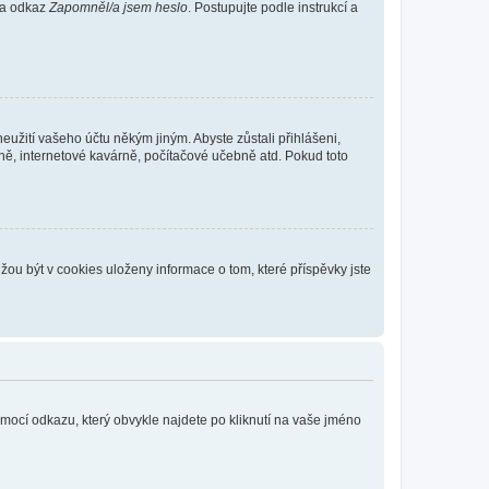
 na odkaz
Zapomněl/a jsem heslo
. Postupujte podle instrukcí a
eužití vašeho účtu někým jiným. Abyste zůstali přihlášeni,
vně, internetové kavárně, počítačové učebně atd. Pokud toto
ou být v cookies uloženy informace o tom, které příspěvky jste
omocí odkazu, který obvykle najdete po kliknutí na vaše jméno