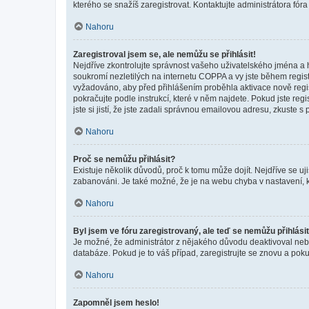
kterého se snažíš zaregistrovat. Kontaktujte administrátora fór
Nahoru
Zaregistroval jsem se, ale nemůžu se přihlásit!
Nejdříve zkontrolujte správnost vašeho uživatelského jména a 
soukromí nezletilých na internetu COPPA a vy jste během registr
vyžadováno, aby před přihlášením proběhla aktivace nově regis
pokračujte podle instrukcí, které v něm najdete. Pokud jste re
jste si jistí, že jste zadali správnou emailovou adresu, zkuste 
Nahoru
Proč se nemůžu přihlásit?
Existuje několik důvodů, proč k tomu může dojít. Nejdříve se ujis
zabanováni. Je také možné, že je na webu chyba v nastavení, k
Nahoru
Byl jsem ve fóru zaregistrovaný, ale teď se nemůžu přihlásit
Je možné, že administrátor z nějakého důvodu deaktivoval nebo 
databáze. Pokud je to váš případ, zaregistrujte se znovu a pokus
Nahoru
Zapomněl jsem heslo!