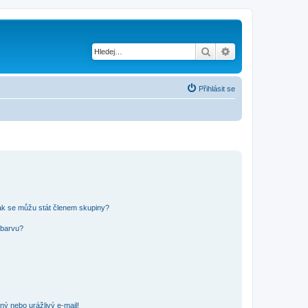
Hledat
Pokročilé hledání
Přihlásit se
ak se můžu stát členem skupiny?
 barvu?
ný nebo urážlivý e-mail!