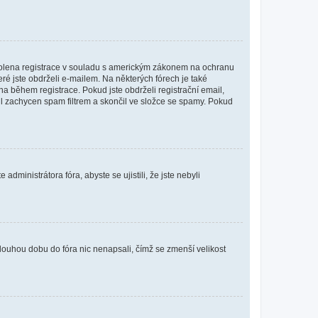
povolena registrace v souladu s americkým zákonem na ochranu
eré jste obdrželi e-mailem. Na některých fórech je také
 během registrace. Pokud jste obdrželi registrační email,
ail zachycen spam filtrem a skončil ve složce se spamy. Pokud
dministrátora fóra, abyste se ujistili, že jste nebyli
louhou dobu do fóra nic nenapsali, čímž se zmenší velikost