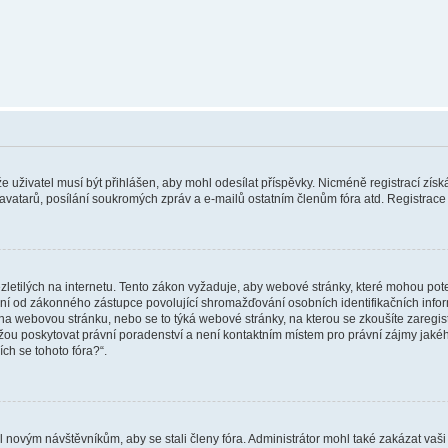
 že uživatel musí být přihlášen, aby mohl odesílat příspěvky. Nicméně registrací zís
 avatarů, posílání soukromých zpráv a e-mailů ostatním členům fóra atd. Registrace 
etilých na internetu. Tento zákon vyžaduje, aby webové stránky, které mohou pot
ní od zákonného zástupce povolující shromažďování osobních identifikačních informac
vat na webovou stránku, nebo se to týká webové stránky, na kterou se zkoušíte zareg
ůžou poskytovat právní poradenství a není kontaktním místem pro právní zájmy ja
ích se tohoto fóra?“.
il novým návštěvníkům, aby se stali členy fóra. Administrátor mohl také zakázat va