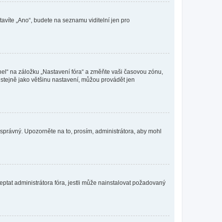
tavíte „Ano“, budete na seznamu viditelní jen pro
nel“ na záložku „Nastavení fóra“ a změňte vaši časovou zónu,
stejně jako většinu nastavení, můžou provádět jen
nesprávný. Upozorněte na to, prosím, administrátora, aby mohl
ptat administrátora fóra, jestli může nainstalovat požadovaný