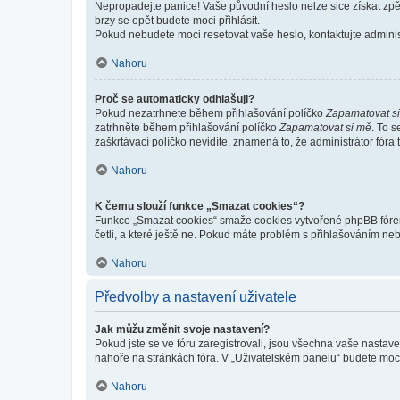
Nepropadejte panice! Vaše původní heslo nelze sice získat zpě
brzy se opět budete moci přihlásit.
Pokud nebudete moci resetovat vaše heslo, kontaktujte administ
Nahoru
Proč se automaticky odhlašuji?
Pokud nezatrhnete během přihlašování políčko
Zapamatovat s
zatrhněte během přihlašování políčko
Zapamatovat si mě
. To 
zaškrtávací políčko nevidíte, znamená to, že administrátor fóra 
Nahoru
K čemu slouží funkce „Smazat cookies“?
Funkce „Smazat cookies“ smaže cookies vytvořené phpBB fórem, 
četli, a které ještě ne. Pokud máte problém s přihlašováním 
Nahoru
Předvolby a nastavení uživatele
Jak můžu změnit svoje nastavení?
Pokud jste se ve fóru zaregistrovali, jsou všechna vaše nastav
nahoře na stránkách fóra. V „Uživatelském panelu“ budete moc
Nahoru