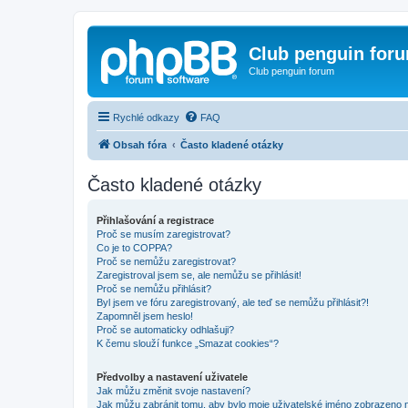
Club penguin for
Club penguin forum
Rychlé odkazy
FAQ
Obsah fóra
Často kladené otázky
Často kladené otázky
Přihlašování a registrace
Proč se musím zaregistrovat?
Co je to COPPA?
Proč se nemůžu zaregistrovat?
Zaregistroval jsem se, ale nemůžu se přihlásit!
Proč se nemůžu přihlásit?
Byl jsem ve fóru zaregistrovaný, ale teď se nemůžu přihlásit?!
Zapomněl jsem heslo!
Proč se automaticky odhlašuji?
K čemu slouží funkce „Smazat cookies“?
Předvolby a nastavení uživatele
Jak můžu změnit svoje nastavení?
Jak můžu zabránit tomu, aby bylo moje uživatelské jméno zobrazeno 