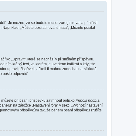
dět“. Je možné, že se budete muset zaregistrovat a přihlásit
 Například: „Můžete posílat nová témata“, „Můžete posílat
čítko „Upravit“, které se nachází v příslušném příspěvku.
 ním krátký text, ve kterém je uvedeno kolikrát a kdy jste
átor upraví příspěvek, ačkoli ti mohou zanechat na základě
do pošle odpověď.
e, můžete při psaní příspěvku zatrhnout políčko
Připojit podpis
,
anelu“ na záložce „Nastavení fóra“ v sekci „Výchozí nastavení
 jednotlivým příspěvkům tak, že během psaní příspěvku zrušíte