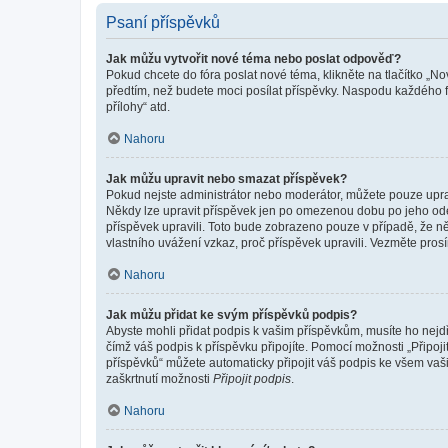
Psaní příspěvků
Jak můžu vytvořit nové téma nebo poslat odpověď?
Pokud chcete do fóra poslat nové téma, klikněte na tlačítko „No
předtím, než budete moci posílat příspěvky. Naspodu každého fó
přílohy“ atd.
Nahoru
Jak můžu upravit nebo smazat příspěvek?
Pokud nejste administrátor nebo moderátor, můžete pouze upravo
Někdy lze upravit příspěvek jen po omezenou dobu po jeho odesl
příspěvek upravili. Toto bude zobrazeno pouze v případě, že n
vlastního uvážení vzkaz, proč příspěvek upravili. Vezměte pr
Nahoru
Jak můžu přidat ke svým příspěvků podpis?
Abyste mohli přidat podpis k vašim příspěvkům, musíte ho nejdří
čímž váš podpis k příspěvku připojíte. Pomocí možnosti „Připo
příspěvků“ můžete automaticky připojit váš podpis ke všem vaš
zaškrtnutí možnosti
Připojit podpis
.
Nahoru