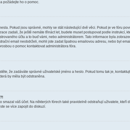
a a požádejte ho o pomoc.
hesla. Pokud jsou správné, mohly se stát následující dvě věci. Pokud je ve fóru 
ace zadali, že ještě nemáte třináct let, budete muset postupovat podle instrukcí, kt
trovaného účtu a to buď vámi, nebo administrátorem. Tato informace byla zobrazena
gistrační email neobdrželi, mohli jste zadat špatnou emailovou adresu, nebo byl em
s prosbou o pomoc kontaktovat administrátora fóra.
těte, že zadáváte správné uživatelské jméno a heslo. Pokud tomu tak je, kontaktujte a
terá by měla být odstraněna.
?!
smazal váš účet. Na některých fórech také pravidelně odstraňují uživatele, kteří d
te se více zapojit do diskuzí.