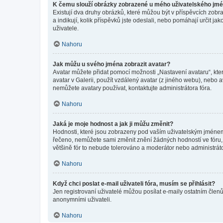
K čemu slouží obrázky zobrazené u mého uživatelského jm
Existují dva druhy obrázků, které můžou být v příspěvcích zobr
a indikují, kolik příspěvků jste odeslali, nebo pomáhají určit 
uživatele.
Nahoru
Jak můžu u svého jména zobrazit avatar?
Avatar můžete přidat pomocí možnosti „Nastavení avataru“, kter
avatar v Galerii, použít vzdálený avatar (z jiného webu), nebo a
nemůžete avatary používat, kontaktujte administrátora fóra.
Nahoru
Jaká je moje hodnost a jak ji můžu změnit?
Hodnosti, které jsou zobrazeny pod vaším uživatelským jménem, i
řečeno, nemůžete sami změnit znění žádných hodností ve fóru, 
většině fór to nebude tolerováno a moderátor nebo administrát
Nahoru
Když chci poslat e-mail uživateli fóra, musím se přihlásit?
Jen registrovaní uživatelé můžou posílat e-maily ostatním členů
anonymními uživateli.
Nahoru