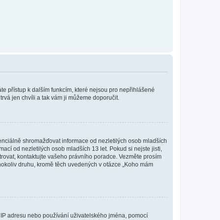
káte přístup k dalším funkcím, které nejsou pro nepřihlášené
trvá jen chvíli a tak vám ji můžeme doporučit.
enciálně shromažďovat informace od nezletilých osob mladších
í od nezletilých osob mladších 13 let. Pokud si nejste jisti,
istrovat, kontaktujte vašeho právního poradce. Vezměte prosím
kéhokoliv druhu, kromě těch uvedených v otázce „Koho mám
ši IP adresu nebo používání uživatelského jména, pomocí