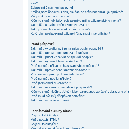
fóru?
Zobrazení časů není správné!
Změnil jsem časovou zónu, ale čas se stále nezobrazuje správně!
Můj jazyk není na seznamu!
K čemu slouží obrázky zobrazené u mého uživatelského jména?
Jak můžu u svého jména zobrazit avatar?
Jaká je moje hodnost a jak ji můžu změnit?
Když chci poslat e-mail uživateli fóra, musím se přihlásit?
Psaní příspěvků
Jak můžu vytvořit nové téma nebo poslat odpověď?
Jak můžu upravit nebo smazat příspěvek?
Jak můžu přidat ke svým příspěvků podpis?
Jak můžu vytvořit hlasování/anketu?
Proč nemůžu přidat do hlasování více možností?
Jak můžu upravit nebo smazat hlasování?
Proč nemám přístup do určitého fóra?
Proč nemůžu posílat přílohy?
Proč jsem obdržel varování?
Jak můžu moderátorovi nahlásit příspěvek?
K čemu slouží tlačítko „Uložit jako rozepsanou zprávu“ zobrazené při
Proč musí být můj příspěvek schválen?
Jak můžu oživit moje téma?
Formátování a druhy témat
Co jsou to BBKódy?
Můžu použít HTML?
Co jsou to smajlíci?
Můžu do příspěvků přidávat obrázky?