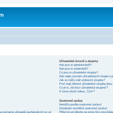
um
Uživatelské úrovně a skupiny
Kdo jsou to administrátoři?
Kdo jsou to moderátoři?
Co jsou to uživatelské skupiny?
Kde najdu seznam uživatelských skupin a j
Jak se můžu stát vedoucím skupiny?
Proč mají některé uživatelské skupiny jinou
Co je to „Výchozí uživatelská skupina“?
K čemu slouží odkaz „Tým“?
Soukromé zprávy
Nemůžu posílat soukromé zprávy!
Dostávám nechtěné soukromé zprávy!
na seznamu uživatelů nacházejících se ve
Přišel mi od někoho na tomto fóru nevyžáda