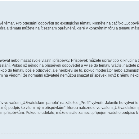
vé téma“. Pro odeslání odpovědi do existujícího tématu klikněte na tlačítko „Odpově
ra a tématu můžete najít seznam oprávnění, které v konkrétním fóru a tématu máte.
vat nebo mazat svoje vlastní příspěvky. Příspěvek můžete upravit po kliknutí na tla
ání. Pokud již někdo na příspěvek odpověděl a vy se do tématu vrátíte, najdete pod
ěkdo do tématu pošle odpověď, ale neobjeví se to, pokud moderátor nebo administr
osím na vědomí, že normální uživatelé nemůžou smazat příspěvek, když k němu něk
v ve vašem „Uživatelském panelu“ na záložce „Profil“ vytvořit. Jakmile ho vytvořít
jit můj podpis ke všem mým příspěvkům“, kterou naleznete ve vašem „Uživatelském p
im příspěvkům. Pokud to uděláte, můžete stále zamezit připojení vašeho podpisu k