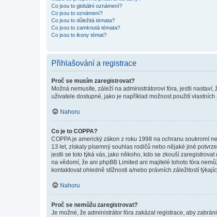
Co jsou to globální oznámení?
Co jsou to oznámení?
Co jsou to důležitá témata?
Co jsou to zamknutá témata?
Co jsou to ikony témat?
Přihlašování a registrace
Proč se musím zaregistrovat?
Možná nemusíte, záleží na administrátorovi fóra, jestli nastaví,
uživatele dostupné, jako je například možnost použití vlastních
Nahoru
Co je to COPPA?
COPPA je americký zákon z roku 1998 na ochranu soukromí nezl
13 let, získaly písemný souhlas rodičů nebo nějaké jiné potvrze
jestli se toto týká vás, jako někoho, kdo se zkouší zaregistro
na vědomí, že ani phpBB Limited ani majitelé tohoto fóra nem
kontaktovat ohledně stížnosti a/nebo právních záležitostí týkajíc
Nahoru
Proč se nemůžu zaregistrovat?
Je možné, že administrátor fóra zakázal registrace, aby zabrán