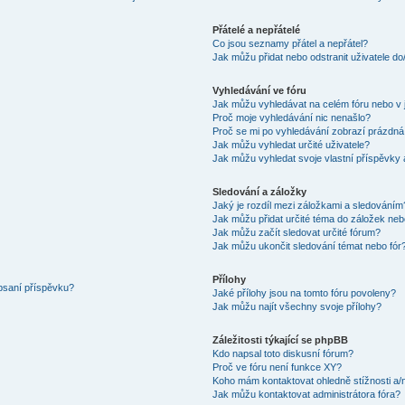
Přátelé a nepřátelé
Co jsou seznamy přátel a nepřátel?
Jak můžu přidat nebo odstranit uživatele d
Vyhledávání ve fóru
Jak můžu vyhledávat na celém fóru nebo v 
Proč moje vyhledávání nic nenašlo?
Proč se mi po vyhledávání zobrazí prázdná
Jak můžu vyhledat určité uživatele?
Jak můžu vyhledat svoje vlastní příspěvky
Sledování a záložky
Jaký je rozdíl mezi záložkami a sledováním
Jak můžu přidat určité téma do záložek neb
Jak můžu začít sledovat určité fórum?
Jak můžu ukončit sledování témat nebo fór
Přílohy
 psaní příspěvku?
Jaké přílohy jsou na tomto fóru povoleny?
Jak můžu najít všechny svoje přílohy?
Záležitosti týkající se phpBB
Kdo napsal toto diskusní fórum?
Proč ve fóru není funkce XY?
Koho mám kontaktovat ohledně stížnosti a/ne
Jak můžu kontaktovat administrátora fóra?