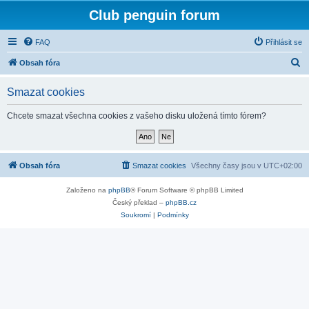
Club penguin forum
FAQ
Přihlásit se
H
Obsah fóra
l
Smazat cookies
e
d
Chcete smazat všechna cookies z vašeho disku uložená tímto fórem?
a
t
Obsah fóra
Smazat cookies
Všechny časy jsou v
UTC+02:00
Založeno na
phpBB
® Forum Software © phpBB Limited
Český překlad –
phpBB.cz
Soukromí
|
Podmínky