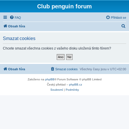
Club penguin forum
FAQ
Přihlásit se
H
Obsah fóra
l
Smazat cookies
e
d
Chcete smazat všechna cookies z vašeho disku uložená tímto fórem?
a
t
Obsah fóra
Smazat cookies
Všechny časy jsou v
UTC+02:00
Založeno na
phpBB
® Forum Software © phpBB Limited
Český překlad –
phpBB.cz
Soukromí
|
Podmínky