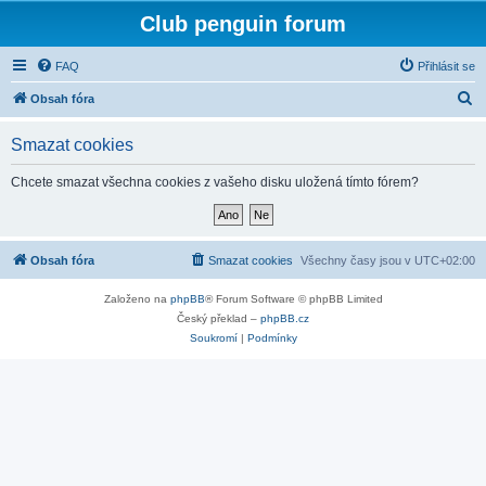
Club penguin forum
FAQ
Přihlásit se
H
Obsah fóra
l
Smazat cookies
e
d
Chcete smazat všechna cookies z vašeho disku uložená tímto fórem?
a
t
Obsah fóra
Smazat cookies
Všechny časy jsou v
UTC+02:00
Založeno na
phpBB
® Forum Software © phpBB Limited
Český překlad –
phpBB.cz
Soukromí
|
Podmínky