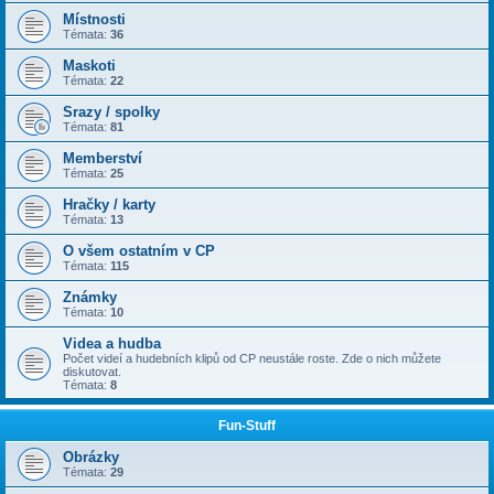
Místnosti
Témata:
36
Maskoti
Témata:
22
Srazy / spolky
Témata:
81
Memberství
Témata:
25
Hračky / karty
Témata:
13
O všem ostatním v CP
Témata:
115
Známky
Témata:
10
Videa a hudba
Počet videí a hudebních klipů od CP neustále roste. Zde o nich můžete
diskutovat.
Témata:
8
Fun-Stuff
Obrázky
Témata:
29