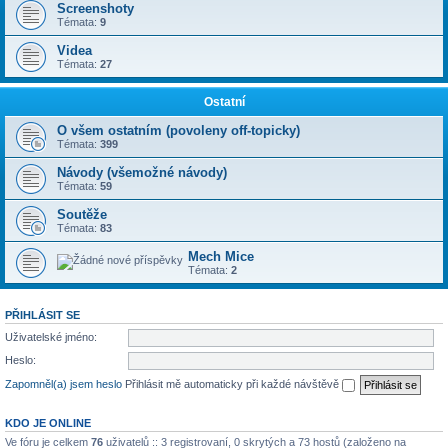
Screenshoty
Témata:
9
Videa
Témata:
27
Ostatní
O všem ostatním (povoleny off-topicky)
Témata:
399
Návody (všemožné návody)
Témata:
59
Soutěže
Témata:
83
Mech Mice
Témata:
2
PŘIHLÁSIT SE
Uživatelské jméno:
Heslo:
Zapomněl(a) jsem heslo
Přihlásit mě automaticky při každé návštěvě
KDO JE ONLINE
Ve fóru je celkem
76
uživatelů :: 3 registrovaní, 0 skrytých a 73 hostů (založeno na