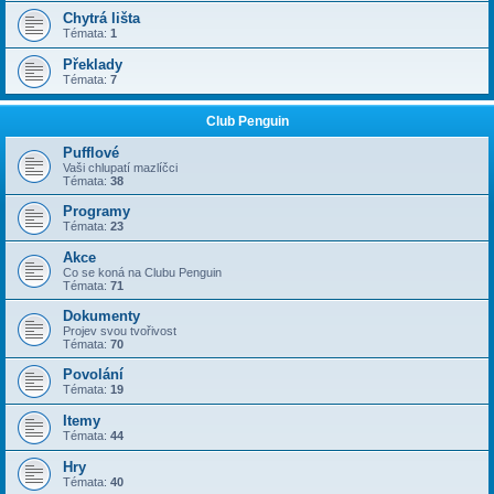
Chytrá lišta
Témata:
1
Překlady
Témata:
7
Club Penguin
Pufflové
Vaši chlupatí mazlíčci
Témata:
38
Programy
Témata:
23
Akce
Co se koná na Clubu Penguin
Témata:
71
Dokumenty
Projev svou tvořivost
Témata:
70
Povolání
Témata:
19
Itemy
Témata:
44
Hry
Témata:
40