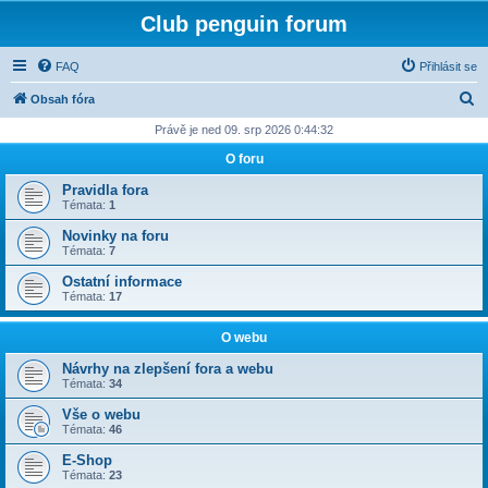
Club penguin forum
FAQ
Přihlásit se
H
Obsah fóra
l
Právě je ned 09. srp 2026 0:44:32
e
O foru
d
Pravidla fora
a
Témata:
1
t
Novinky na foru
Témata:
7
Ostatní informace
Témata:
17
O webu
Návrhy na zlepšení fora a webu
Témata:
34
Vše o webu
Témata:
46
E-Shop
Témata:
23