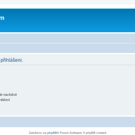
um
 přihlášeni.
ždé návštěvě
hlášení
Založeno na
phpBB
® Forum Software © phpBB Limited