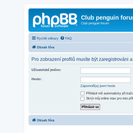
Club penguin for
Club penguin forum
Rychlé odkazy
FAQ
Obsah fóra
Pro zobrazení profilů musíte být zaregistrováni a
Uživatelské jméno:
Heslo:
Zapomněl(a) jsem heslo
Přihlásit mě automaticky při ka
Skrýt můj online stav pro toto při
Obsah fóra