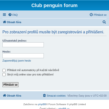
Club penguin forum
FAQ
Přihlásit se
H
Obsah fóra
l
Pro zobrazení profilů musíte být zaregistrováni a přihlášeni.
e
d
Uživatelské jméno:
a
t
Heslo:
Zapomněl(a) jsem heslo
Přihlásit mě automaticky při každé návštěvě
Skrýt můj online stav pro toto přihlášení
Obsah fóra
Smazat cookies
Všechny časy jsou v
UTC+02:00
Založeno na
phpBB
® Forum Software © phpBB Limited
Český překlad –
phpBB.cz