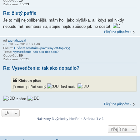
Odpovědi:
10
Zobrazení:
35623
Re: žlutý puffle
Je to můj nejoblíbenější, mám ho i jako plyšáka, a i když asi nikdy
nebudu mít membership, stejně najdu způsob jak ho dostat.
Přejít na příspěvek
od
tucnakzuval
sob 28. čer 2014 8:21:49
Fórum:
O všem ostatním (povoleny off-topicky)
Téma:
Vysvedčenie: tak ako dopadlo?
Odpovědi:
86
Zobrazení:
50571
Re: Vysvedčenie: tak ako dopadlo?
Klofoun píše:
já mám pořád samý
dost nuda
znám
Přejít na příspěvek
Nalezeny 3 výsledky hledání • Stránka
1
z
1
Přejít na