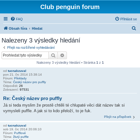
Club penguin forum
FAQ
Přihlásit se
H
Obsah fóra
Hledat
l
Nalezeny 3 výsledky hledání
e
Přejít na rozšířené vyhledávání
d
Hledat
Pokročilé hledání
a
Nalezeny 3 výsledky hledání • Stránka
1
z
1
t
od
tucnakzuval
pon 21. črc 2014 15:38:14
Fórum:
Překlady
Téma:
Český název pro puffly
Odpovědi:
26
Zobrazení:
97531
Re: Český název pro puffly
Já si teda myslim že prostě chtěli té chlupaté věci dát název tak si
vymysleli puffle. A jak si to kdo přeloží, to je fuk.
Přejít na příspěvek
od
tucnakzuval
sob 19. črc 2014 20:06:10
Fórum:
Pufflové
Téma:
žlutý puffle