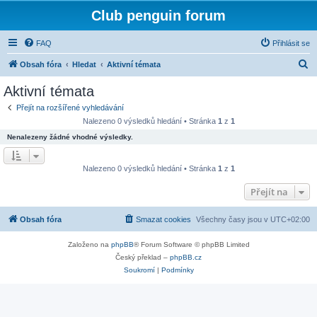
Club penguin forum
FAQ
Přihlásit se
H
Obsah fóra
Hledat
Aktivní témata
l
Aktivní témata
e
Přejít na rozšířené vyhledávání
d
Nalezeno 0 výsledků hledání • Stránka
1
z
1
a
Nenalezeny žádné vhodné výsledky.
t
Nalezeno 0 výsledků hledání • Stránka
1
z
1
Přejít na
Obsah fóra
Smazat cookies
Všechny časy jsou v
UTC+02:00
Založeno na
phpBB
® Forum Software © phpBB Limited
Český překlad –
phpBB.cz
Soukromí
|
Podmínky