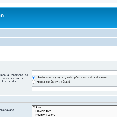
um
tomno, a
-
znamená, že
Hledat všechny výrazy nebo přesnou shodu s dotazem
a pouze s jedním z
díte část slova
Hledat kterýkoliv z výrazů
rohledávána