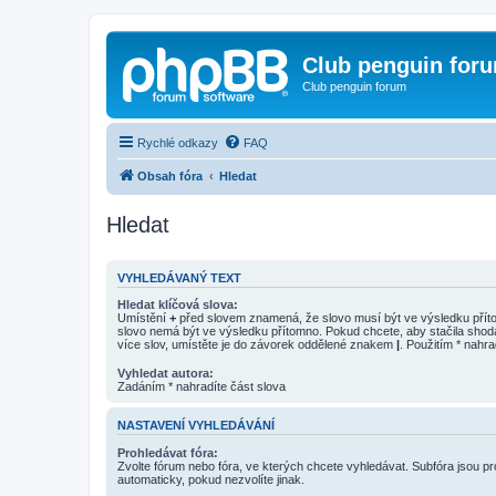
Club penguin for
Club penguin forum
Rychlé odkazy
FAQ
Obsah fóra
Hledat
Hledat
VYHLEDÁVANÝ TEXT
Hledat klíčová slova:
Umístění
+
před slovem znamená, že slovo musí být ve výsledku pří
slovo nemá být ve výsledku přítomno. Pokud chcete, aby stačila shod
více slov, umístěte je do závorek oddělené znakem
|
. Použitím * nahra
Vyhledat autora:
Zadáním * nahradíte část slova
NASTAVENÍ VYHLEDÁVÁNÍ
Prohledávat fóra:
Zvolte fórum nebo fóra, ve kterých chcete vyhledávat. Subfóra jsou p
automaticky, pokud nezvolíte jinak.