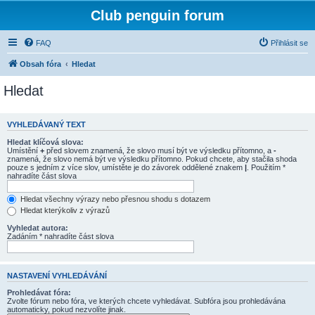
Club penguin forum
FAQ
Přihlásit se
Obsah fóra
Hledat
Hledat
VYHLEDÁVANÝ TEXT
Hledat klíčová slova:
Umístění
+
před slovem znamená, že slovo musí být ve výsledku přítomno, a
-
znamená, že slovo nemá být ve výsledku přítomno. Pokud chcete, aby stačila shoda
pouze s jedním z více slov, umístěte je do závorek oddělené znakem
|
. Použitím *
nahradíte část slova
Hledat všechny výrazy nebo přesnou shodu s dotazem
Hledat kterýkoliv z výrazů
Vyhledat autora:
Zadáním * nahradíte část slova
NASTAVENÍ VYHLEDÁVÁNÍ
Prohledávat fóra:
Zvolte fórum nebo fóra, ve kterých chcete vyhledávat. Subfóra jsou prohledávána
automaticky, pokud nezvolíte jinak.