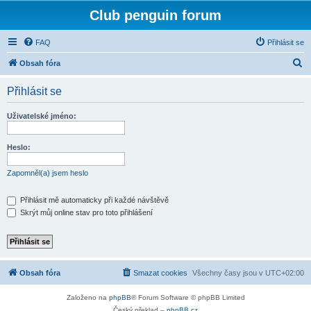
Club penguin forum
FAQ
Přihlásit se
H
Obsah fóra
l
Přihlásit se
e
d
Uživatelské jméno:
a
t
Heslo:
Zapomněl(a) jsem heslo
Přihlásit mě automaticky při každé návštěvě
Skrýt můj online stav pro toto přihlášení
Obsah fóra
Smazat cookies
Všechny časy jsou v
UTC+02:00
Založeno na
phpBB
® Forum Software © phpBB Limited
Český překlad –
phpBB.cz