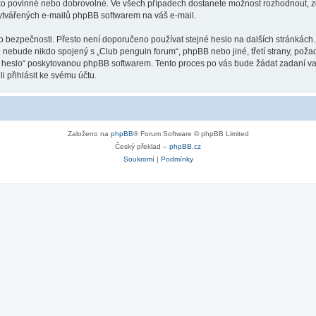
ako povinné nebo dobrovolné. Ve všech případech dostanete možnost rozhodnout, zd
vytvářených e-mailů phpBB softwarem na váš e-mail.
o bezpečnosti. Přesto není doporučeno používat stejné heslo na dalších stránkách.
ě nebude nikdo spojený s „Club penguin forum“, phpBB nebo jiné, třetí strany, pož
é heslo“ poskytovanou phpBB softwarem. Tento proces po vás bude žádat zadaní v
 přihlásit ke svému účtu.
Založeno na
phpBB
® Forum Software © phpBB Limited
Český překlad –
phpBB.cz
Soukromí
|
Podmínky