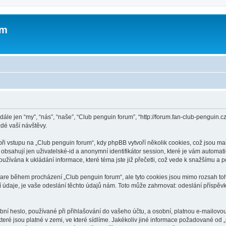
um
dále jen “my”, “nás”, “naše”, “Club penguin forum”, “http://forum.fan-club-pengui
dé vaší návštěvy.
 vstupu na „Club penguin forum“, kdy phpBB vytvoří několik cookies, což jsou mal
bsahují jen uživatelské-id a anonymní identifikátor session, které je vám automati
užívána k ukládání informace, které téma jste již přečetli, což vede k snažšímu a
ware během procházení „Club penguin forum“, ale tyto cookies jsou mimo rozsah toho
je, je vaše odeslání těchto údajů nám. Toto může zahrnovat: odeslání příspěvků
ní heslo, používané při přihlašování do vašeho účtu, a osobní, platnou e-mailovo
teré jsou platné v zemi, ve které sídlíme. Jakékoliv jiné informace požadované o