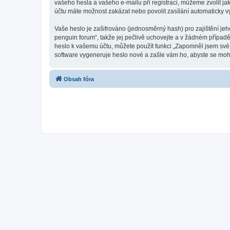
vašeho hesla a vašeho e-mailu při registraci, můžeme zvolit j
účtu máte možnost zakázat nebo povolit zasílání automaticky 
Vaše heslo je zašifrováno (jednosměrný hash) pro zajištění jeh
penguin forum“, takže jej pečlivě uchovejte a v žádném případ
heslo k vašemu účtu, můžete použít funkci „Zapomněl jsem sv
software vygeneruje heslo nové a zašle vám ho, abyste se mohli
Obsah fóra