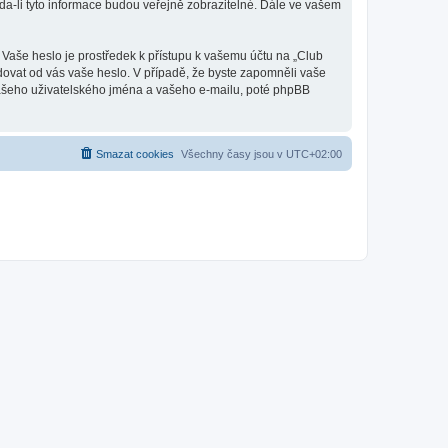
a-li tyto informace budou veřejně zobrazitelné. Dále ve vašem
 Vaše heslo je prostředek k přístupu k vašemu účtu na „Club
adovat od vás vaše heslo. V případě, že byste zapomněli vaše
ašeho uživatelského jména a vašeho e-mailu, poté phpBB
Smazat cookies
Všechny časy jsou v
UTC+02:00