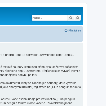
Hledat
Pokročilé hledání
Přihlásit se
n.cz”) a phpBB („phpBB software“, „www.phpbb.com“, „phpBB
é textové soubory, které jsou stáhnuty a uloženy v dočasných
cky přiděleno phpBB softwarem. Třetí cookie se vytvoří, jakmile
 pohodlnějšímu pohybu po fóru.
to dokumentu, který se zaobírá jen soubory, které vytvořilo
 jako anonymní uživatel, registrace na „Club penguin forum“ a
u adresu. Vaše osobní údaje pro váš účet na „Club penguin
d „Club penguin forum“ kromě vašeho uživatelského jména,