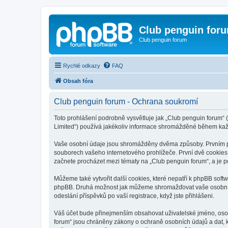
Club penguin for
Club penguin forum
Rychlé odkazy
FAQ
Obsah fóra
Club penguin forum - Ochrana soukromí
Toto prohlášení podrobně vysvětluje jak „Club penguin forum“ (
Limited“) používá jakékoliv informace shromážděné během kaž
Vaše osobní údaje jsou shromážděny dvěma způsoby. Prvním při
souborech vašeho internetového prohlížeče. První dvě cookies o
začnete procházet mezi tématy na „Club penguin forum“, a je po
Můžeme také vytvořit další cookies, které nepatří k phpBB soft
phpBB. Druhá možnost jak můžeme shromažďovat vaše osobní úda
odeslání příspěvků po vaší registrace, když jste přihlášeni.
Váš účet bude přinejmenším obsahovat uživatelské jméno, osob
forum“ jsou chráněny zákony o ochraně osobních údajů a dat, k