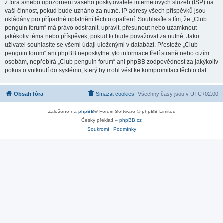
z fóra a/nebo upozornění vašeho poskytovatele internetových služeb (ISP) na
vaši činnost, pokud bude uznáno za nutné. IP adresy všech příspěvků jsou
ukládány pro případné uplatnění těchto opatření. Souhlasíte s tím, že „Club
penguin forum“ má právo odstranit, upravit, přesunout nebo uzamknout
jakékoliv téma nebo příspěvek, pokud to bude považovat za nutné. Jako
uživatel souhlasíte se všemi údaji uloženými v databázi. Přestože „Club
penguin forum“ ani phpBB neposkytne tyto informace třetí straně nebo cizím
osobám, nepřebírá „Club penguin forum“ ani phpBB zodpovědnost za jakýkoliv
pokus o vniknutí do systému, který by mohl vést ke kompromitaci těchto dat.
Obsah fóra
Smazat cookies
Všechny časy jsou v
UTC+02:00
Založeno na
phpBB
® Forum Software © phpBB Limited
Český překlad –
phpBB.cz
Soukromí
|
Podmínky