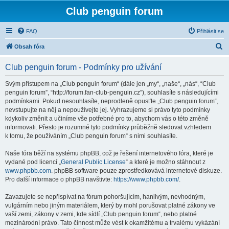
Club penguin forum
FAQ
Přihlásit se
H
Obsah fóra
l
Club penguin forum - Podmínky pro užívání
e
d
Svým přístupem na „Club penguin forum“ (dále jen „my“, „naše“, „nás“, “Club
penguin forum”, “http://forum.fan-club-penguin.cz”), souhlasíte s následujícími
a
podmínkami. Pokud nesouhlasíte, neprodleně opusťte „Club penguin forum“,
t
nevstupujte na něj a nepoužívejte jej. Vyhrazujeme si právo tyto podmínky
kdykoliv změnit a učiníme vše potřebné pro to, abychom vás o této změně
informovali. Přesto je rozumné tyto podmínky průběžně sledovat vzhledem
k tomu, že používáním „Club penguin forum“ s nimi souhlasíte.
Naše fóra běží na systému phpBB, což je řešení internetového fóra, které je
vydané pod licencí „
General Public License
“ a které je možno stáhnout z
www.phpbb.com
. phpBB software pouze zprostředkovává internetové diskuze.
Pro další informace o phpBB navštivte:
https://www.phpbb.com/
.
Zavazujete se nepřispívat na fórum pohoršujícím, hanlivým, nevhodným,
vulgárním nebo jiným materiálem, který by mohl porušovat platné zákony ve
vaší zemi, zákony v zemi, kde sídlí „Club penguin forum“, nebo platné
mezinárodní právo. Tato činnost může vést k okamžitému a trvalému vykázání