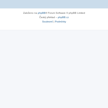
Založeno na
phpBB
® Forum Software © phpBB Limited
Český překlad –
phpBB.cz
Soukromí
|
Podmínky