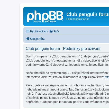
Club penguin for
Club penguin forum
Rychlé odkazy
FAQ
Obsah fóra
Club penguin forum - Podmínky pro užívání
Svým přístupem na „Club penguin forum“ (dále jen „my“, „naše“,
„Club penguin forum“, nevstupujte na něj a nepoužívejte jej. V
podmínky průběžně sledovat vzhledem k tomu, že používáním „
Naše fóra běží na systému phpBB, což je řešení internetového fó
internetové diskuze. Pro další informace o phpBB navštivte:
htt
Zavazujete se nepřispívat na fórum pohoršujícím, hanlivým, ne
nebo platné mezinárodní právo. Tato činnost může vést k okam
nutné. IP adresy všech příspěvků jsou ukládány pro případné up
příspěvek, pokud to bude považovat za nutné. Jako uživatel so
nepřebírá „Club penguin forum“ ani phpBB zodpovědnost za jaký