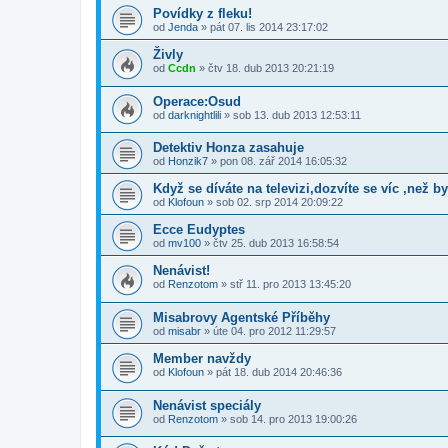
Povídky z fleku!
od
Jenda
»
pát 07. lis 2014 23:17:02
Živly
od
Ccdn
»
čtv 18. dub 2013 20:21:19
Operace:Osud
od
darknightlili
»
sob 13. dub 2013 12:53:11
Detektiv Honza zasahuje
od
Honzik7
»
pon 08. zář 2014 16:05:32
Když se díváte na televizi,dozvíte se víc ,než by
od
Klofoun
»
sob 02. srp 2014 20:09:22
Ecce Eudyptes
od
mv100
»
čtv 25. dub 2013 16:58:54
Nenávist!
od
Renzotom
»
stř 11. pro 2013 13:45:20
Misabrovy Agentské Příběhy
od
misabr
»
úte 04. pro 2012 11:29:57
Member navždy
od
Klofoun
»
pát 18. dub 2014 20:46:36
Nenávist speciály
od
Renzotom
»
sob 14. pro 2013 19:00:26