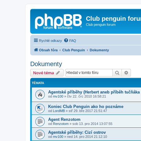
Club penguin for
Club penguin forum
Rychlé odkazy
FAQ
Obsah fóra
Club Penguin
Dokumenty
Dokumenty
Hledat
Pokroč
Nové téma
TÉMATA
Agentské příběhy (Herbert aneb příběh tučňáka
od
mv100
»
čtv 22. črc 2010 16:58:21
Koniec Club Penguin ako ho poznáme
od
LordMB
»
stř 29. bře 2017 21:51:47
Agent Renzotom
od
Renzotom
»
sob 13. pro 2014 13:07:55
Agentské příběhy: Cizí ostrov
od
mv100
»
ned 14. pro 2014 21:12:10