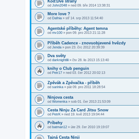
Kód:Dvě strany
od
John2048
»
ned 09. bře 2014 13:38:31
More love ?
od
Dafnia
»
stř 14. srp 2013 11:54:40
Agentské příběhy: Agent temna
od
mv100
»
pon 09. pro 2013 21:11:28
Příběh Cadence - znovuobjevené hvězdy
od
Jenda
»
pon 23. črc 2012 20:39:39
Dva světy
od
darknightlili
»
čtv 28. lis 2013 15:13:40
knihy o Club penguin
od
Petr17
»
ned 03. čer 2012 20:02:13
Zpěvák a Zpěvačka - příběh
od
sarinka
»
pát 09. pro 2011 18:28:54
Ninjova cesta
od
Womenka
»
sob 01. čer 2013 21:53:09
Cesta Ninju Za Card Jitsu Snow
od
PetrK
»
ned 19. kvě 2013 19:04:44
Príbehy
od
batman12
»
úte 29. čer 2010 19:19:07
Tajná Cesta Ninji