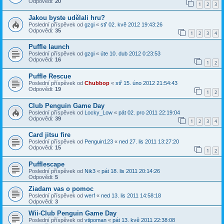
Odpovědi:
20
1
2
3
Jakou byste udělali hru?
Poslední příspěvek od
gzgi
«
stř 02. kvě 2012 19:43:26
Odpovědi:
35
1
2
3
4
Puffle launch
Poslední příspěvek od
gzgi
«
úte 10. dub 2012 0:23:53
Odpovědi:
16
1
2
Puffle Rescue
Poslední příspěvek od
Chubbop
«
stř 15. úno 2012 21:54:43
Odpovědi:
19
1
2
Club Penguin Game Day
Poslední příspěvek od
Locky_Low
«
pát 02. pro 2011 22:19:04
Odpovědi:
39
1
2
3
4
Card jitsu fire
Poslední příspěvek od
Penguin123
«
ned 27. lis 2011 13:27:20
Odpovědi:
15
1
2
Pufflescape
Poslední příspěvek od
Nik3
«
pát 18. lis 2011 20:14:26
Odpovědi:
5
Ziadam vas o pomoc
Poslední příspěvek od
werf
«
ned 13. lis 2011 14:58:18
Odpovědi:
3
Wii-Club Penguin Game Day
Poslední příspěvek od
vtipoman
«
pát 13. kvě 2011 22:38:08