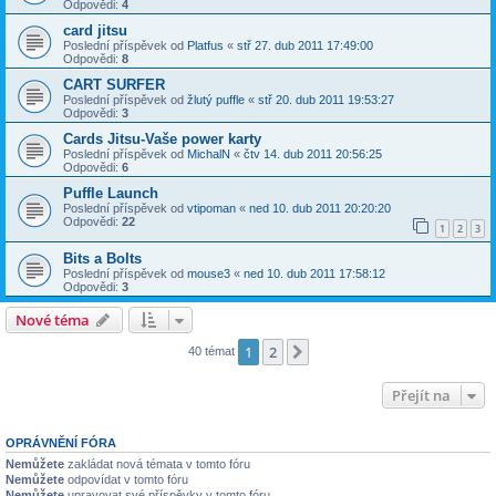
Odpovědi:
4
card jitsu
Poslední příspěvek od
Platfus
«
stř 27. dub 2011 17:49:00
Odpovědi:
8
CART SURFER
Poslední příspěvek od
žlutý puffle
«
stř 20. dub 2011 19:53:27
Odpovědi:
3
Cards Jitsu-Vaše power karty
Poslední příspěvek od
MichalN
«
čtv 14. dub 2011 20:56:25
Odpovědi:
6
Puffle Launch
Poslední příspěvek od
vtipoman
«
ned 10. dub 2011 20:20:20
Odpovědi:
22
1
2
3
Bits a Bolts
Poslední příspěvek od
mouse3
«
ned 10. dub 2011 17:58:12
Odpovědi:
3
Nové téma
1
2
Další
40 témat
Přejít na
OPRÁVNĚNÍ FÓRA
Nemůžete
zakládat nová témata v tomto fóru
Nemůžete
odpovídat v tomto fóru
Nemůžete
upravovat své příspěvky v tomto fóru