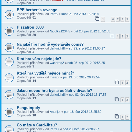
Odpovědi:
7
EPF herbert's revenge
Poslední příspěvek od
PetrK
«
sob 02. úno 2013 16:24:04
Odpovědi:
81
1
6
7
8
9
…
Pizzatron 3000
Poslední příspěvek od
Nicolka1234 5
«
pát 28. pro 2012 13:52:33
Odpovědi:
20
1
2
3
Na jaké hře hodně vyděláváte coins?
Poslední příspěvek od
darknightlili
«
stř 29. srp 2012 13:00:17
Odpovědi:
4
Ktrá hra vám nejvíc jde?
Poslední příspěvek od
wasdreq2
«
sob 25. srp 2012 20:55:25
Odpovědi:
9
Která hra vydělá nejvíce mincí?
Poslední příspěvek od
misabr
«
pát 13. črc 2012 20:42:54
Odpovědi:
14
1
2
Jakou novou hru byste udělali v divadle?
Poslední příspěvek od
darknightlili
«
ned 01. črc 2012 13:17:57
Odpovědi:
13
1
2
Penguinpoly
Poslední příspěvek od
Anorijet
«
pon 18. čer 2012 16:25:30
Odpovědi:
10
1
2
Co máte v Card-Jitsu?
Poslední příspěvek od
Petr17
«
ned 20. kvě 2012 8:06:27