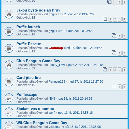
Odpovědi:
20
1
2
3
Jakou byste udělali hru?
Poslední příspěvek od
gzgi
«
stř 02. kvě 2012 19:43:26
Odpovědi:
35
1
2
3
4
Puffle launch
Poslední příspěvek od
gzgi
«
úte 10. dub 2012 0:23:53
Odpovědi:
16
1
2
Puffle Rescue
Poslední příspěvek od
Chubbop
«
stř 15. úno 2012 21:54:43
Odpovědi:
19
1
2
Club Penguin Game Day
Poslední příspěvek od
Locky_Low
«
pát 02. pro 2011 22:19:04
Odpovědi:
39
1
2
3
4
Card jitsu fire
Poslední příspěvek od
Penguin123
«
ned 27. lis 2011 13:27:20
Odpovědi:
15
1
2
Pufflescape
Poslední příspěvek od
Nik3
«
pát 18. lis 2011 20:14:26
Odpovědi:
5
Ziadam vas o pomoc
Poslední příspěvek od
werf
«
ned 13. lis 2011 14:58:18
Odpovědi:
3
Wii-Club Penguin Game Day
Poslední příspěvek od
vtipoman
«
pát 13. kvě 2011 22:38:08