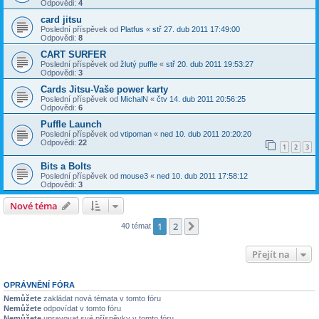
Odpovědi:
4
card jitsu
Poslední příspěvek od
Platfus
«
stř 27. dub 2011 17:49:00
Odpovědi:
8
CART SURFER
Poslední příspěvek od
žlutý puffle
«
stř 20. dub 2011 19:53:27
Odpovědi:
3
Cards Jitsu-Vaše power karty
Poslední příspěvek od
MichalN
«
čtv 14. dub 2011 20:56:25
Odpovědi:
6
Puffle Launch
Poslední příspěvek od
vtipoman
«
ned 10. dub 2011 20:20:20
Odpovědi:
22
1
2
3
Bits a Bolts
Poslední příspěvek od
mouse3
«
ned 10. dub 2011 17:58:12
Odpovědi:
3
Nové téma
1
2
Další
40 témat
Přejít na
OPRÁVNĚNÍ FÓRA
Nemůžete
zakládat nová témata v tomto fóru
Nemůžete
odpovídat v tomto fóru
Nemůžete
upravovat své příspěvky v tomto fóru