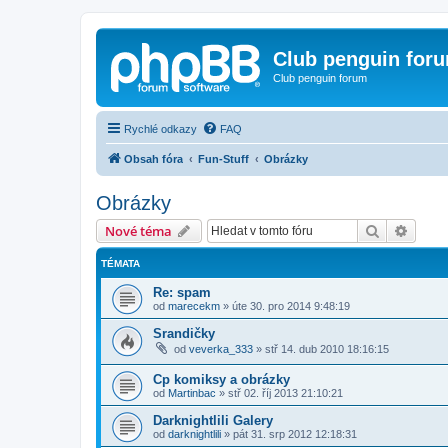
Club penguin for
Club penguin forum
Rychlé odkazy
FAQ
Obsah fóra
Fun-Stuff
Obrázky
Obrázky
Hledat
Pokroč
Nové téma
TÉMATA
Re: spam
od
marecekm
»
úte 30. pro 2014 9:48:19
Srandičky
od
veverka_333
»
stř 14. dub 2010 18:16:15
Cp komiksy a obrázky
od
Martinbac
»
stř 02. říj 2013 21:10:21
Darknightlili Galery
od
darknightlili
»
pát 31. srp 2012 12:18:31