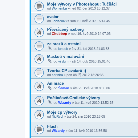
Moje výtvory v Photoshopu; Tučňáci
od
Womenka
»
ned 02. čer 2013 15:12:37
avatar
od
John2048
»
sob 19. kvě 2012 15:47:45
Převrácený iceberg
od
Chubbop
»
ned 16. kvě 2010 14:07:03
ze srazů a ostatní
od
lukseb
»
čtv 31. led 2013 21:03:53
Maskoti v malování
od
virdum
»
stř 14. dub 2010 15:01:46
Tvorba CP avatarů :)
od
sarinka
»
pon 08. říj 2012 18:26:35
Animace
od
Šaman
»
úte 25. kvě 2010 9:35:06
Počítačově-Grafické výtvory
od
Wizardy
»
úte 11. kvě 2010 13:52:15
Moje cp výtvory
od
filipRydl
»
úte 24. srp 2010 23:18:05
Flash
od
Wizardy
»
úte 11. kvě 2010 13:56:50