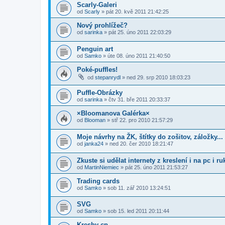
Scarly-Galeri
od
Scarly
»
pát 20. kvě 2011 21:42:25
Nový prohlížeč?
od
sarinka
»
pát 25. úno 2011 22:03:29
Penguin art
od
Samko
»
úte 08. úno 2011 21:40:50
Poké-puffles!
od
stepanrydl
»
ned 29. srp 2010 18:03:23
Puffle-Obrázky
od
sarinka
»
čtv 31. bře 2011 20:33:37
×Bloomanova Galérka×
od
Blooman
»
stř 22. pro 2010 21:57:29
Moje návrhy na ŽK, štítky do zošitov, záložky...
od
janka24
»
ned 20. čer 2010 18:21:47
Zkuste si udělat internety z kreslení i na pc i r
od
MartinNiemiec
»
pát 25. úno 2011 21:53:27
Trading cards
od
Samko
»
sob 11. zář 2010 13:24:51
SVG
od
Samko
»
sob 15. led 2011 20:11:44
Kresby cp