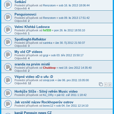
Setkání
Poslední příspěvek od
Renzotom
«
sob 16. lis 2013 18:06:44
Odpovědi:
4
Penguionovci
Poslední příspěvek od
Renzotom
«
sob 09. lis 2013 17:51:42
Odpovědi:
2
Velmi Křehké Ledovce
Poslední příspěvek od
fsf333
«
pon 26. lis 2012 18:55:10
Odpovědi:
1
Spotlinght-Reflektor
Poslední příspěvek od
sarinka
«
úte 30. říj 2012 21:50:37
Odpovědi:
3
My old CP videos
Poslední příspěvek od
gzgi
«
sob 03. bře 2012 15:50:17
Odpovědi:
4
sranda na prvim mistě
Poslední příspěvek od
Chubbop
«
ned 19. úno 2012 14:35:40
Odpovědi:
2
Vtipné video xD o ufu :D
Poslední příspěvek od
strejczek
«
úte 06. pro 2011 15:05:00
Odpovědi:
12
1
2
Horkýže Slíže - Silný refrén Music video
Poslední příspěvek od
Ko_ORy
«
pát 02. zář 2011 1:18:42
Jak vznikl název Rockhoperův ostrov
Poslední příspěvek od
borec12
«
sob 04. čer 2011 12:14:10
kanál Penguin news CZ