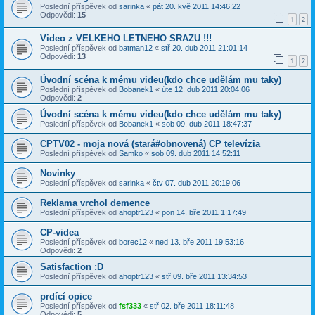
Poslední příspěvek od
sarinka
«
pát 20. kvě 2011 14:46:22
Odpovědi:
15
1
2
Video z VELKEHO LETNEHO SRAZU !!!
Poslední příspěvek od
batman12
«
stř 20. dub 2011 21:01:14
Odpovědi:
13
1
2
Úvodní scéna k mému videu(kdo chce udělám mu taky)
Poslední příspěvek od
Bobanek1
«
úte 12. dub 2011 20:04:06
Odpovědi:
2
Úvodní scéna k mému videu(kdo chce udělám mu taky)
Poslední příspěvek od
Bobanek1
«
sob 09. dub 2011 18:47:37
CPTV02 - moja nová (stará#obnovená) CP televízia
Poslední příspěvek od
Samko
«
sob 09. dub 2011 14:52:11
Novinky
Poslední příspěvek od
sarinka
«
čtv 07. dub 2011 20:19:06
Reklama vrchol demence
Poslední příspěvek od
ahoptr123
«
pon 14. bře 2011 1:17:49
CP-videa
Poslední příspěvek od
borec12
«
ned 13. bře 2011 19:53:16
Odpovědi:
2
Satisfaction :D
Poslední příspěvek od
ahoptr123
«
stř 09. bře 2011 13:34:53
prdící opice
Poslední příspěvek od
fsf333
«
stř 02. bře 2011 18:11:48
Odpovědi:
5