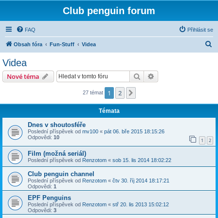
Club penguin forum
FAQ
Přihlásit se
H
Obsah fóra
Fun-Stuff
Videa
l
Videa
e
Hledat
Pokročilé hledání
Nové téma
d
a
1
2
Další
27 témat
t
Témata
Dnes v shoutosféře
Poslední příspěvek od
mv100
«
pát 06. bře 2015 18:15:26
Odpovědi:
10
1
2
Film (možná seriál)
Poslední příspěvek od
Renzotom
«
sob 15. lis 2014 18:02:22
Club penguin channel
Poslední příspěvek od
Renzotom
«
čtv 30. říj 2014 18:17:21
Odpovědi:
1
EPF Penguins
Poslední příspěvek od
Renzotom
«
stř 20. lis 2013 15:02:12
Odpovědi:
3