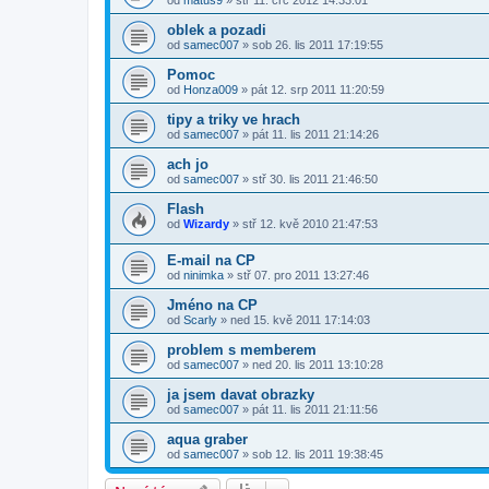
od
matus9
»
stř 11. črc 2012 14:33:01
oblek a pozadi
od
samec007
»
sob 26. lis 2011 17:19:55
Pomoc
od
Honza009
»
pát 12. srp 2011 11:20:59
tipy a triky ve hrach
od
samec007
»
pát 11. lis 2011 21:14:26
ach jo
od
samec007
»
stř 30. lis 2011 21:46:50
Flash
od
Wizardy
»
stř 12. kvě 2010 21:47:53
E-mail na CP
od
ninimka
»
stř 07. pro 2011 13:27:46
Jméno na CP
od
Scarly
»
ned 15. kvě 2011 17:14:03
problem s memberem
od
samec007
»
ned 20. lis 2011 13:10:28
ja jsem davat obrazky
od
samec007
»
pát 11. lis 2011 21:11:56
aqua graber
od
samec007
»
sob 12. lis 2011 19:38:45