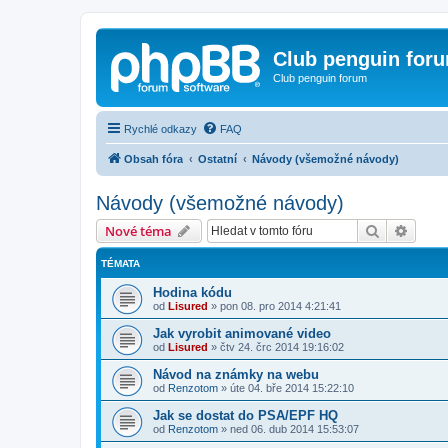
Club penguin for
Club penguin forum
Rychlé odkazy
FAQ
Obsah fóra
Ostatní
Návody (všemožné návody)
Návody (všemožné návody)
Hledat
Pokroč
Nové téma
TÉMATA
Hodina kódu
od
Lisured
»
pon 08. pro 2014 4:21:41
Jak vyrobit animované video
od
Lisured
»
čtv 24. črc 2014 19:16:02
Návod na známky na webu
od
Renzotom
»
úte 04. bře 2014 15:22:10
Jak se dostat do PSA/EPF HQ
od
Renzotom
»
ned 06. dub 2014 15:53:07