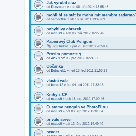
Jak vyrobit sraz
od
Renzotom
»
sob 08. bře 2014 13:55:48
mohli bi se stát že mohu mít membra zadarmo
od
samec007
»
stř 16. lis 2011 19:40:09
pohyblivy obrazek
od
matus9
»
sob 08. zář 2012 16:27:46
Papierový Club Penguin
od
Ondro1
»
pát 25. led 2013 20:58:16
Prosím pomozte :(
od
Alex
»
stř 05. pro 2012 16:24:21
Občanka
od
Bobanek1
»
ned 16. led 2011 21:53:29
vlastní web
od
borec12
»
úte 04. led 2011 17:32:13
Knihy z CP
od
matus9
»
sob 18. srp 2012 17:09:46
Custome penguin ve PhotoFiltru
od
matus9
»
pát 03. srp 2012 15:01:04
private server
od
matus9
»
pát 13. črc 2012 14:49:40
header