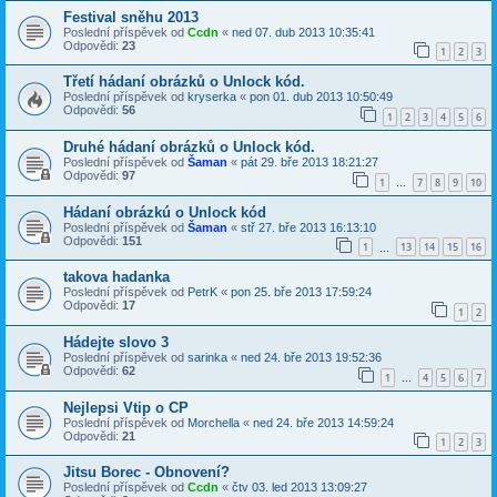
Festival sněhu 2013
Poslední příspěvek od
Ccdn
«
ned 07. dub 2013 10:35:41
Odpovědi:
23
1
2
3
Třetí hádaní obrázků o Unlock kód.
Poslední příspěvek od
kryserka
«
pon 01. dub 2013 10:50:49
Odpovědi:
56
1
2
3
4
5
6
Druhé hádaní obrázků o Unlock kód.
Poslední příspěvek od
Šaman
«
pát 29. bře 2013 18:21:27
Odpovědi:
97
1
7
8
9
10
…
Hádaní obrázkú o Unlock kód
Poslední příspěvek od
Šaman
«
stř 27. bře 2013 16:13:10
Odpovědi:
151
1
13
14
15
16
…
takova hadanka
Poslední příspěvek od
PetrK
«
pon 25. bře 2013 17:59:24
Odpovědi:
17
1
2
Hádejte slovo 3
Poslední příspěvek od
sarinka
«
ned 24. bře 2013 19:52:36
Odpovědi:
62
1
4
5
6
7
…
Nejlepsi Vtip o CP
Poslední příspěvek od
Morchella
«
ned 24. bře 2013 14:59:24
Odpovědi:
21
1
2
3
Jitsu Borec - Obnovení?
Poslední příspěvek od
Ccdn
«
čtv 03. led 2013 13:09:27