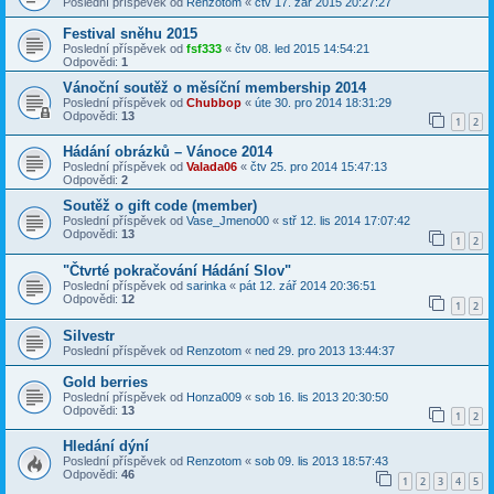
Poslední příspěvek od
Renzotom
«
čtv 17. zář 2015 20:27:27
Festival sněhu 2015
Poslední příspěvek od
fsf333
«
čtv 08. led 2015 14:54:21
Odpovědi:
1
Vánoční soutěž o měsíční membership 2014
Poslední příspěvek od
Chubbop
«
úte 30. pro 2014 18:31:29
Odpovědi:
13
1
2
Hádání obrázků – Vánoce 2014
Poslední příspěvek od
Valada06
«
čtv 25. pro 2014 15:47:13
Odpovědi:
2
Soutěž o gift code (member)
Poslední příspěvek od
Vase_Jmeno00
«
stř 12. lis 2014 17:07:42
Odpovědi:
13
1
2
"Čtvrté pokračování Hádání Slov"
Poslední příspěvek od
sarinka
«
pát 12. zář 2014 20:36:51
Odpovědi:
12
1
2
Silvestr
Poslední příspěvek od
Renzotom
«
ned 29. pro 2013 13:44:37
Gold berries
Poslední příspěvek od
Honza009
«
sob 16. lis 2013 20:30:50
Odpovědi:
13
1
2
Hledání dýní
Poslední příspěvek od
Renzotom
«
sob 09. lis 2013 18:57:43
Odpovědi:
46
1
2
3
4
5