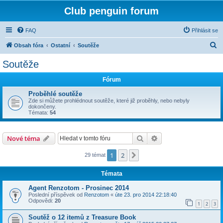
Club penguin forum
FAQ
Přihlásit se
H
Obsah fóra
Ostatní
Soutěže
l
Soutěže
e
Fórum
d
a
Proběhlé soutěže
Zde si můžete prohlédnout soutěže, které již proběhly, nebo nebyly
t
dokončeny.
Témata:
54
Hledat
Pokročilé hledání
Nové téma
1
2
Další
29 témat
Témata
Agent Renzotom - Prosinec 2014
Poslední příspěvek od
Renzotom
«
úte 23. pro 2014 22:18:40
Odpovědi:
20
1
2
3
Soutěž o 12 itemů z Treasure Book