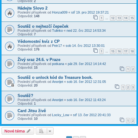
Odpovědi:
2
Hádejte Slovo 2
Poslední příspěvek od
Honza009
«
stř 19. pro 2012 19:37:21
Odpovědi:
148
1
12
13
14
15
…
Soutěž o nejhezčí čepeček
Poslední příspěvek od
Tulinko
«
ned 22. črc 2012 14:53:34
Odpovědi:
7
Vědomostní kvíz z CP
Poslední příspěvek od
Petr17
«
sob 14. črc 2012 13:30:01
Odpovědi:
176
1
15
16
17
18
…
Živý sraz 24.6. v Praze
Poslední příspěvek od
potkana
«
pát 29. čer 2012 14:14:42
Odpovědi:
15
1
2
Soutěž o unlock kód do Treasure book.
Poslední příspěvek od
Anorijet
«
sob 16. čer 2012 12:31:05
Odpovědi:
20
1
2
3
Soutěž?
Poslední příspěvek od
Anorijet
«
sob 16. čer 2012 11:43:24
Odpovědi:
1
Card Jitsu živě
Poslední příspěvek od
Locky_Low
«
stř 13. čer 2012 20:41:33
Odpovědi:
10
1
2
Nové téma