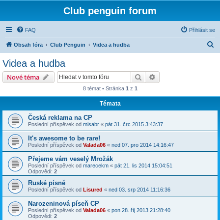
Club penguin forum
FAQ
Přihlásit se
H
Obsah fóra
Club Penguin
Videa a hudba
l
Videa a hudba
e
Hledat
Pokročilé hledání
Nové téma
d
8 témat • Stránka
1
z
1
a
Témata
t
Česká reklama na CP
Poslední příspěvek od
misabr
«
pát 31. črc 2015 3:43:37
It's awesome to be rare!
Poslední příspěvek od
Valada06
«
ned 07. pro 2014 14:16:47
Přejeme vám veselý Mrožák
Poslední příspěvek od
marecekm
«
pát 21. lis 2014 15:04:51
Odpovědi:
2
Ruské písně
Poslední příspěvek od
Lisured
«
ned 03. srp 2014 11:16:36
Narozeninová píseň CP
Poslední příspěvek od
Valada06
«
pon 28. říj 2013 21:28:40
Odpovědi:
2