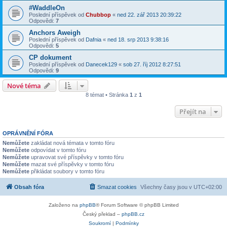
#WaddleOn
Poslední příspěvek od
Chubbop
«
ned 22. zář 2013 20:39:22
Odpovědi:
7
Anchors Aweigh
Poslední příspěvek od
Dafnia
«
ned 18. srp 2013 9:38:16
Odpovědi:
5
CP dokument
Poslední příspěvek od
Danecek129
«
sob 27. říj 2012 8:27:51
Odpovědi:
9
Nové téma
8 témat • Stránka
1
z
1
Přejít na
OPRÁVNĚNÍ FÓRA
Nemůžete
zakládat nová témata v tomto fóru
Nemůžete
odpovídat v tomto fóru
Nemůžete
upravovat své příspěvky v tomto fóru
Nemůžete
mazat své příspěvky v tomto fóru
Nemůžete
přikládat soubory v tomto fóru
Obsah fóra
Smazat cookies
Všechny časy jsou v
UTC+02:00
Založeno na
phpBB
® Forum Software © phpBB Limited
Český překlad –
phpBB.cz
Soukromí
|
Podmínky