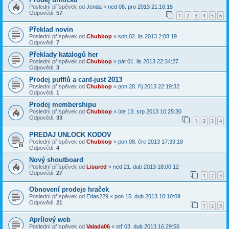
Poslední příspěvek od
Jenda
«
ned 08. pro 2013 21:16:15
Odpovědi:
57
1
2
3
4
5
6
Překlad novin
Poslední příspěvek od
Chubbop
«
sob 02. lis 2013 2:08:19
Odpovědi:
7
Překlady katalogů her
Poslední příspěvek od
Chubbop
«
pát 01. lis 2013 22:34:27
Odpovědi:
3
Prodej pufflů a card-just 2013
Poslední příspěvek od
Chubbop
«
pon 28. říj 2013 22:19:32
Odpovědi:
1
Prodej membershipu
Poslední příspěvek od
Chubbop
«
úte 13. srp 2013 10:25:30
Odpovědi:
33
1
2
3
4
PREDAJ UNLOCK KODOV
Poslední příspěvek od
Chubbop
«
pon 08. črc 2013 17:33:18
Odpovědi:
4
Nový shoutboard
Poslední příspěvek od
Lisured
«
ned 21. dub 2013 18:00:12
Odpovědi:
27
1
2
3
Obnovení prodeje hraček
Poslední příspěvek od
Edas229
«
pon 15. dub 2013 10:10:09
Odpovědi:
21
1
2
3
Aprílový web
Poslední příspěvek od
Valada06
«
stř 03. dub 2013 16:29:56