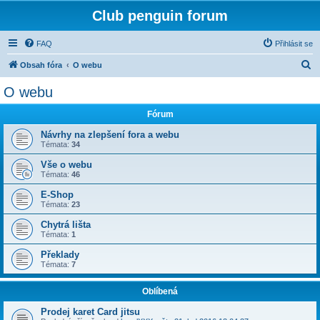
Club penguin forum
FAQ
Přihlásit se
H
Obsah fóra
O webu
l
O webu
e
Fórum
d
a
Návrhy na zlepšení fora a webu
Témata:
34
t
Vše o webu
Témata:
46
E-Shop
Témata:
23
Chytrá lišta
Témata:
1
Překlady
Témata:
7
Oblíbená
Prodej karet Card jitsu