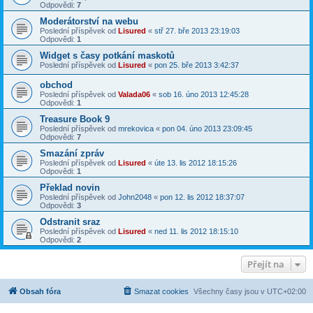
Odpovědi:
7
Moderátorství na webu
Poslední příspěvek od
Lisured
«
stř 27. bře 2013 23:19:03
Odpovědi:
1
Widget s časy potkání maskotů
Poslední příspěvek od
Lisured
«
pon 25. bře 2013 3:42:37
obchod
Poslední příspěvek od
Valada06
«
sob 16. úno 2013 12:45:28
Odpovědi:
1
Treasure Book 9
Poslední příspěvek od
mrekovica
«
pon 04. úno 2013 23:09:45
Odpovědi:
7
Smazání zpráv
Poslední příspěvek od
Lisured
«
úte 13. lis 2012 18:15:26
Odpovědi:
1
Překlad novin
Poslední příspěvek od
John2048
«
pon 12. lis 2012 18:37:07
Odpovědi:
3
Odstranit sraz
Poslední příspěvek od
Lisured
«
ned 11. lis 2012 18:15:10
Odpovědi:
2
Přejít na
Obsah fóra
Smazat cookies
Všechny časy jsou v
UTC+02:00