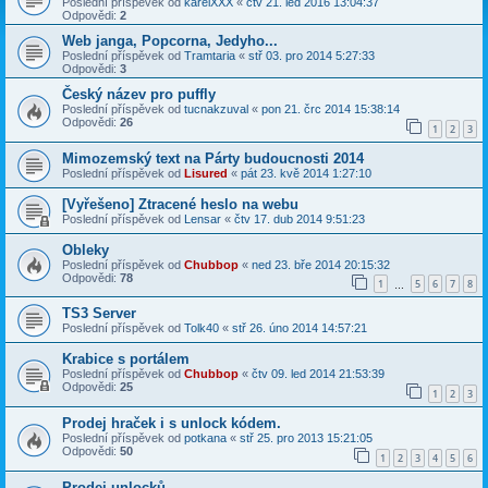
Poslední příspěvek od
karelXXX
«
čtv 21. led 2016 13:04:37
Odpovědi:
2
Web janga, Popcorna, Jedyho...
Poslední příspěvek od
Tramtaria
«
stř 03. pro 2014 5:27:33
Odpovědi:
3
Český název pro puffly
Poslední příspěvek od
tucnakzuval
«
pon 21. črc 2014 15:38:14
Odpovědi:
26
1
2
3
Mimozemský text na Párty budoucnosti 2014
Poslední příspěvek od
Lisured
«
pát 23. kvě 2014 1:27:10
[Vyřešeno] Ztracené heslo na webu
Poslední příspěvek od
Lensar
«
čtv 17. dub 2014 9:51:23
Obleky
Poslední příspěvek od
Chubbop
«
ned 23. bře 2014 20:15:32
Odpovědi:
78
1
5
6
7
8
…
TS3 Server
Poslední příspěvek od
Tolk40
«
stř 26. úno 2014 14:57:21
Krabice s portálem
Poslední příspěvek od
Chubbop
«
čtv 09. led 2014 21:53:39
Odpovědi:
25
1
2
3
Prodej hraček i s unlock kódem.
Poslední příspěvek od
potkana
«
stř 25. pro 2013 15:21:05
Odpovědi:
50
1
2
3
4
5
6
Prodej unlocků