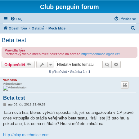
Club penguin forum
FAQ
Přihlásit se
H
Obsah fóra
Ostatní
Mech Mice
l
Beta test
e
Pravidla fóra
d
Partnerský web o mech mice naleznete na adrese
http://mechmice.ogion.cz/
a
Hledat
Pokročilé 
Odpovědět
t
5 příspěvků • Stránka
1
z
1
Valada06
Administrátor
Beta test
P
úte 09. črc 2013 23:46:33
ř
í
Tato nová hra, kterou vytváří spousta lidí, jež se angažovala v CP právě
s
dnes vstoupila do stádia
veřejného beta testu
. Hráli jste již tuto hru a
p
ě
pokud ano, tak co na ni říkáte? Hru si můžete zahrát na:
v
e
k
http://play.mechmice.com