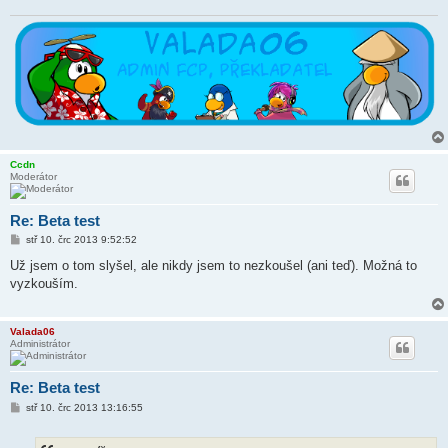
Ccdn
Moderátor
Re: Beta test
P
stř 10. črc 2013 9:52:52
ř
í
Už jsem o tom slyšel, ale nikdy jsem to nezkoušel (ani teď). Možná to
s
vyzkouším.
p
ě
v
e
Valada06
k
Administrátor
Re: Beta test
P
stř 10. črc 2013 13:16:55
ř
í
s