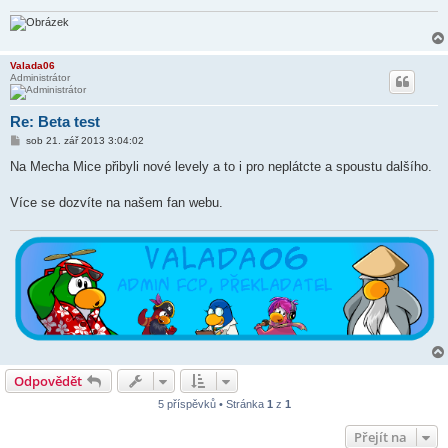
Valada06
Administrátor
Re: Beta test
P
sob 21. zář 2013 3:04:02
ř
í
Na Mecha Mice přibyli nové levely a to i pro neplátcte a spoustu dalšího.
s
p
ě
Více se dozvíte na našem fan webu.
v
e
k
Odpovědět
5 příspěvků • Stránka
1
z
1
Přejít na