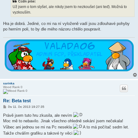
Ccdn píše:
p
ě
Už jsem o tom slyšel, ale nikdy jsem to nezkoušel (ani teď). Možná to
v
vyzkouším.
e
k
Hra je dobrá. Jediné, co mi na ní vyloženě vadí jsou zdlouhavé pohyby
po herním poli, to by dle mého názoru chtělo poupravit.
sarinka
Wood Rank 0
Re: Beta test
P
čtv 11. črc 2013 19:27:35
ř
í
Právě jsem tuto hru zkusila, ale nevím
s
Moc mě to nebavilo. Jinak všechno ohledně sekání jsem nečekala!
p
ě
Vůbec ani jednou se mi na Pc nesekla
A to má počítač sedm let.
v
e
Takže chválím grafiku a takové ty věci
k