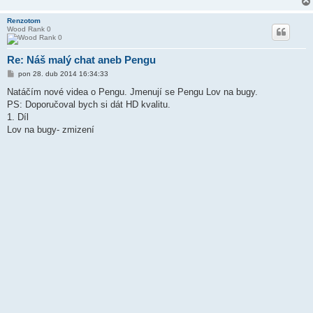
Renzotom
Wood Rank 0
Re: Náš malý chat aneb Pengu
P
pon 28. dub 2014 16:34:33
ř
í
Natáčím nové videa o Pengu. Jmenují se Pengu Lov na bugy.
s
PS: Doporučoval bych si dát HD kvalitu.
p
ě
1. Díl
v
Lov na bugy- zmizení
e
k