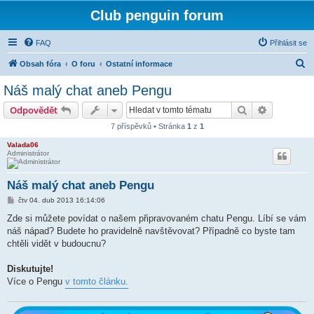
Club penguin forum
FAQ
Přihlásit se
H
Obsah fóra
O foru
Ostatní informace
l
Náš malý chat aneb Pengu
e
Hledat
Pokročilé 
Odpovědět
d
7 příspěvků • Stránka
1
z
1
a
Valada06
t
Administrátor
Náš malý chat aneb Pengu
P
čtv 04. dub 2013 16:14:06
ř
í
Zde si můžete povídat o našem připravovaném chatu Pengu. Líbí se vám
s
náš nápad? Budete ho pravidelně navštěvovat? Případně co byste tam
p
ě
chtěli vidět v budoucnu?
v
e
k
Diskutujte!
Více o Pengu
v tomto článku.