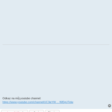
Odkaz na můj youtube channel:
https://www.youtube.com/channel/UC3ieYW ... f6fEpUTelw