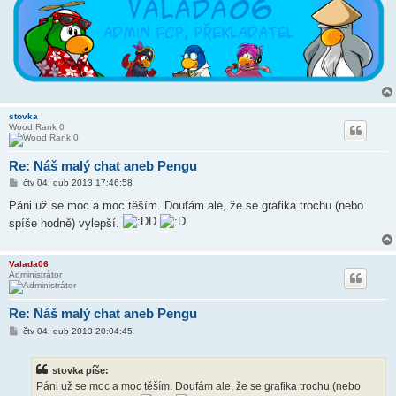
stovka
Wood Rank 0
Re: Náš malý chat aneb Pengu
P
čtv 04. dub 2013 17:46:58
ř
í
Páni už se moc a moc těším. Doufám ale, že se grafika trochu (nebo
s
spíše hodně) vylepší.
p
ě
v
e
Valada06
k
Administrátor
Re: Náš malý chat aneb Pengu
P
čtv 04. dub 2013 20:04:45
ř
í
s
stovka píše:
p
ě
Páni už se moc a moc těším. Doufám ale, že se grafika trochu (nebo
v