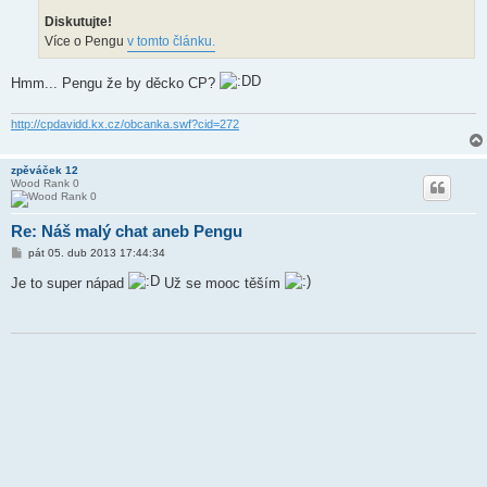
Diskutujte!
Více o Pengu
v tomto článku.
Hmm... Pengu že by děcko CP?
http://cpdavidd.kx.cz/obcanka.swf?cid=272
zpěváček 12
Wood Rank 0
Re: Náš malý chat aneb Pengu
P
pát 05. dub 2013 17:44:34
ř
í
Je to super nápad
Už se mooc těším
s
p
ě
v
e
k