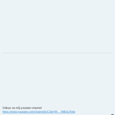
Odkaz na můj youtube channel:
https://www.youtube.com/channel/UC3ieYW ... f6fEpUTelw