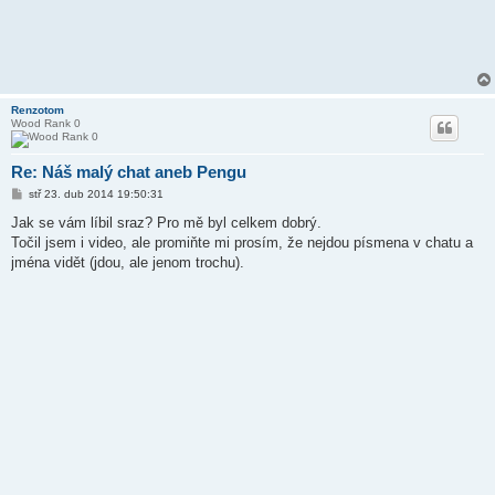
Renzotom
Wood Rank 0
Re: Náš malý chat aneb Pengu
P
stř 23. dub 2014 19:50:31
ř
í
Jak se vám líbil sraz? Pro mě byl celkem dobrý.
s
Točil jsem i video, ale promiňte mi prosím, že nejdou písmena v chatu a
p
ě
jména vidět (jdou, ale jenom trochu).
v
e
k