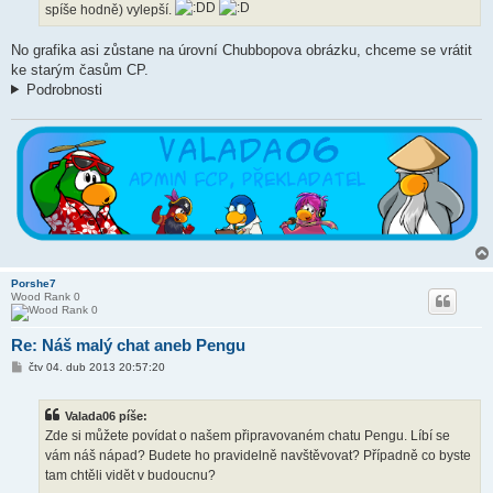
spíše hodně) vylepší.
e
k
No grafika asi zůstane na úrovní Chubbopova obrázku, chceme se vrátit
ke starým časům CP.
Podrobnosti
Porshe7
Wood Rank 0
Re: Náš malý chat aneb Pengu
P
čtv 04. dub 2013 20:57:20
ř
í
s
Valada06 píše:
p
ě
Zde si můžete povídat o našem připravovaném chatu Pengu. Líbí se
v
vám náš nápad? Budete ho pravidelně navštěvovat? Případně co byste
e
k
tam chtěli vidět v budoucnu?