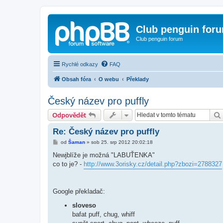
Club penguin for
Club penguin forum
Rychlé odkazy
FAQ
Obsah fóra
O webu
Překlady
Český název pro puffly
Odpovědět
Re: Český název pro puffly
P
od
Šaman
»
sob 25. srp 2012 20:02:18
ř
í
Newjblíže je možná "LABUŤENKA"
s
co to je? -
http://www.3orisky.cz/detail.php?zbozi=2788327
p
ě
v
e
k
Google překladač:
sloveso
bafat puff, chug, whiff