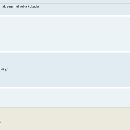
ly tak sem měl velka kukadla
7