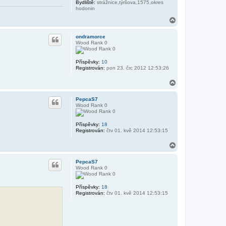
Bydliště:
strážnice,týršova,1575,okres
hodonin
N
a
h
ondramorce
o
Wood Rank 0
r
u
Příspěvky:
10
Registrován:
pon 23. črc 2012 12:53:26
N
a
h
PepcaS7
o
Wood Rank 0
r
u
Příspěvky:
18
Registrován:
čtv 01. kvě 2014 12:53:15
N
a
h
PepcaS7
o
Wood Rank 0
r
u
Příspěvky:
18
Registrován:
čtv 01. kvě 2014 12:53:15