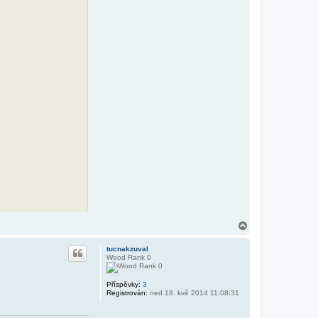
N
a
h
tucnakzuval
o
Wood Rank 0
r
u
Příspěvky:
3
Registrován:
ned 18. kvě 2014 11:08:31