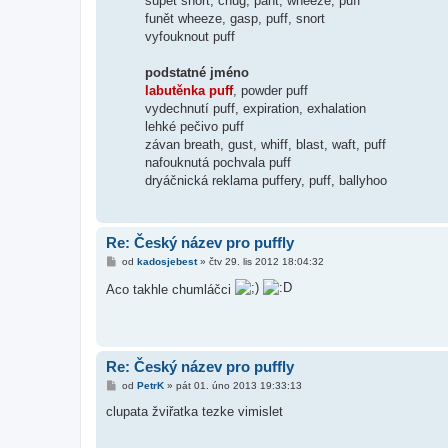
supět snort, chug, pant, wheeze, puff
funět wheeze, gasp, puff, snort
vyfouknout puff
podstatné jméno
labutěnka puff
, powder puff
vydechnutí puff, expiration, exhalation
lehké pečivo puff
závan breath, gust, whiff, blast, waft, puff
nafouknutá pochvala puff
dryáčnická reklama puffery, puff, ballyhoo
Re: Český název pro puffly
P
od
kadosjebest
»
čtv 29. lis 2012 18:04:32
ř
í
Aco takhle chumláčci
s
p
ě
v
e
k
Re: Český název pro puffly
P
od
PetrK
»
pát 01. úno 2013 19:33:13
ř
í
clupata žviřatka tezke vimislet
s
p
ě