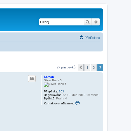
Hledat
Pokročilé hledání
Přihlásit se
1
2
3
Předchozí
27 příspěvků
Šaman
Silver Rank 5
Příspěvky:
963
Registrován:
úte 13. dub 2010 19:59:06
Bydliště:
Praha 4
K
Kontaktovat uživatele:
o
n
t
a
k
t
o
v