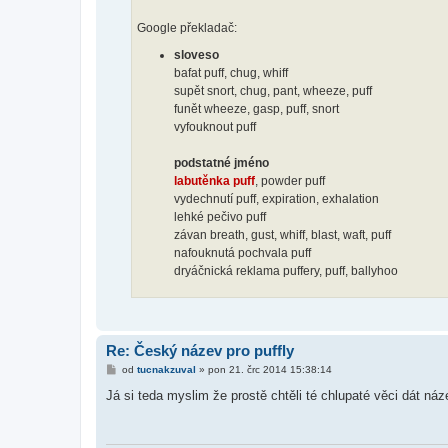
Google překladač:
sloveso
bafat puff, chug, whiff
supět snort, chug, pant, wheeze, puff
funět wheeze, gasp, puff, snort
vyfouknout puff
podstatné jméno
labutěnka puff
, powder puff
vydechnutí puff, expiration, exhalation
lehké pečivo puff
závan breath, gust, whiff, blast, waft, puff
nafouknutá pochvala puff
dryáčnická reklama puffery, puff, ballyhoo
Re: Český název pro puffly
P
od
tucnakzuval
»
pon 21. črc 2014 15:38:14
ř
í
Já si teda myslim že prostě chtěli té chlupaté věci dát název
s
p
ě
v