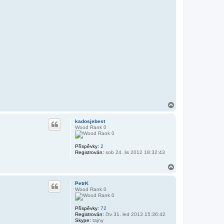
a
t
u
ž
i
v
a
t
e
l
e
Š
a
m
a
n
N
a
h
kadosjebest
o
Wood Rank 0
r
u
Příspěvky:
2
Registrován:
sob 24. lis 2012 18:32:43
N
a
h
PetrK
o
Wood Rank 0
r
u
Příspěvky:
72
Registrován:
čtv 31. led 2013 15:36:42
Skype:
tajny