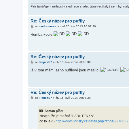
v
e
Petr tajni Agent nejlepsi v sled race znalec tajne řeci když sem byl ma
k
Re: Český název pro puffly
P
od
ondramorce
»
ned 30. čer 2013 16:07:30
ř
í
Rumba koule
s
p
ě
v
e
k
Re: Český název pro puffly
P
od
PepcaS7
»
čtv 15. kvě 2014 20:05:39
ř
í
já v tom mám jasno pufflové jsou mazlíci
s
p
ě
v
e
k
Re: Český název pro puffly
P
od
PepcaS7
»
čtv 15. kvě 2014 20:07:20
ř
í
s
Šaman píše:
p
ě
Newjblíže je možná "LABUŤENKA"
v
co to je? -
http://www.3orisky.cz/detail.php?zbozi=278832
e
k