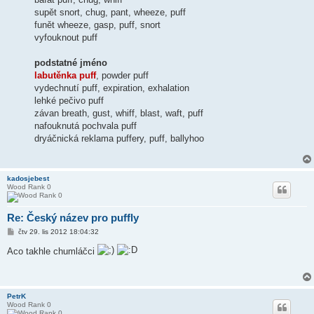
supět snort, chug, pant, wheeze, puff
funět wheeze, gasp, puff, snort
vyfouknout puff
podstatné jméno
labutěnka puff
, powder puff
vydechnutí puff, expiration, exhalation
lehké pečivo puff
závan breath, gust, whiff, blast, waft, puff
nafouknutá pochvala puff
dryáčnická reklama puffery, puff, ballyhoo
kadosjebest
Wood Rank 0
Re: Český název pro puffly
P
čtv 29. lis 2012 18:04:32
ř
í
Aco takhle chumláčci
s
p
ě
v
e
PetrK
k
Wood Rank 0