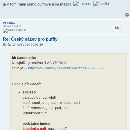
í
já v tom mám jasno pufflové jsou mazlíci
s
p
ě
v
e
PepcaS7
k
Wood Rank 0
Re: Český název pro puffly
P
čtv 15. kvě 2014 20:07:20
ř
í
s
Šaman píše:
p
ě
Newjblíže je možná "LABUŤENKA"
v
co to je? -
http://www.3orisky.cz/detail.php?zbozi=2788327
e
k
Google překladač:
sloveso
bafat puff, chug, whiff
supět snort, chug, pant, wheeze, puff
funět wheeze, gasp, puff, snort
vyfouknout puff
podstatné jméno
labutěnka puff
, powder puff