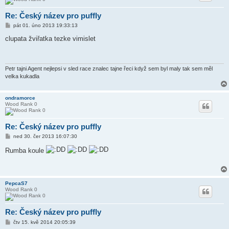
Re: Český název pro puffly
P
pát 01. úno 2013 19:33:13
ř
í
clupata žviřatka tezke vimislet
s
p
ě
v
e
Petr tajni Agent nejlepsi v sled race znalec tajne řeci když sem byl maly tak sem měl
k
velka kukadla
ondramorce
Wood Rank 0
Re: Český název pro puffly
P
ned 30. čer 2013 16:07:30
ř
í
Rumba koule
s
p
ě
v
e
PepcaS7
k
Wood Rank 0
Re: Český název pro puffly
P
čtv 15. kvě 2014 20:05:39
ř