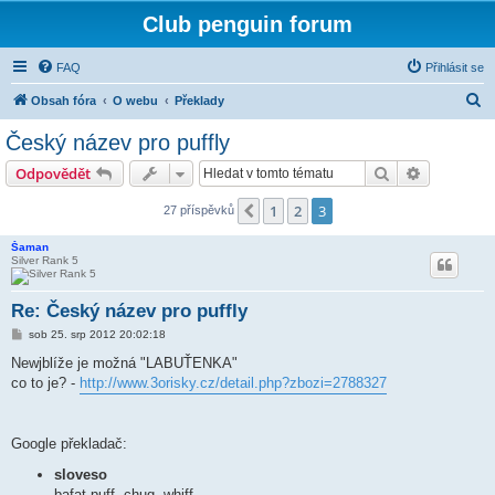
Club penguin forum
FAQ
Přihlásit se
H
Obsah fóra
O webu
Překlady
l
Český název pro puffly
e
Hledat
Pokročilé 
Odpovědět
d
a
1
2
3
Předchozí
27 příspěvků
t
Šaman
Silver Rank 5
Re: Český název pro puffly
P
sob 25. srp 2012 20:02:18
ř
í
Newjblíže je možná "LABUŤENKA"
s
co to je? -
http://www.3orisky.cz/detail.php?zbozi=2788327
p
ě
v
e
k
Google překladač:
sloveso
bafat puff, chug, whiff