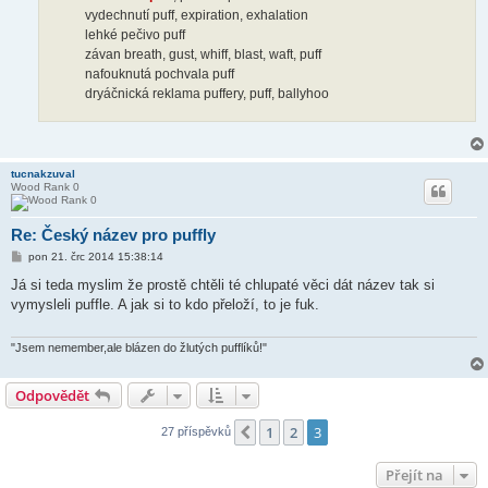
vydechnutí puff, expiration, exhalation
lehké pečivo puff
závan breath, gust, whiff, blast, waft, puff
nafouknutá pochvala puff
dryáčnická reklama puffery, puff, ballyhoo
tucnakzuval
Wood Rank 0
Re: Český název pro puffly
P
pon 21. črc 2014 15:38:14
ř
í
Já si teda myslim že prostě chtěli té chlupaté věci dát název tak si
s
vymysleli puffle. A jak si to kdo přeloží, to je fuk.
p
ě
v
e
"Jsem nemember,ale blázen do žlutých pufflíků!"
k
Odpovědět
1
2
3
Předchozí
27 příspěvků
Přejít na