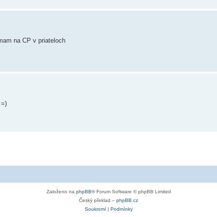
 mam na CP v priateloch
 =)
Založeno na
phpBB
® Forum Software © phpBB Limited
Český překlad –
phpBB.cz
Soukromí
|
Podmínky