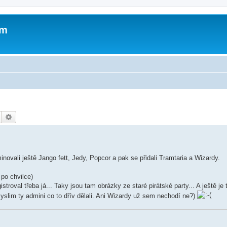
um
Hledat
Pokročilé hledání
ovali ještě Jango fett, Jedy, Popcor a pak se přidali Tramtaria a Wizardy.
 po chvilce)
istroval třeba já... Taky jsou tam obrázky ze staré pirátské party... A ještě je
yslim ty admini co to dřív dělali. Ani Wizardy už sem nechodí ne?)