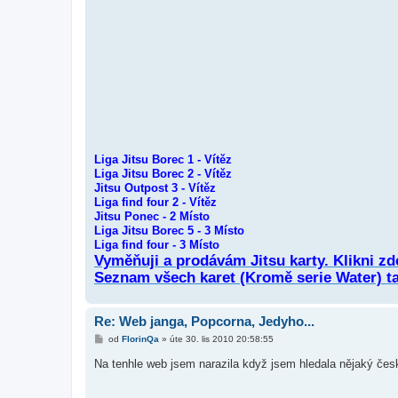
Liga Jitsu Borec 1 - Vítěz
Liga Jitsu Borec 2 - Vítěz
Jitsu Outpost 3 - Vítěz
Liga find four 2 - Vítěz
Jitsu Ponec - 2 Místo
Liga Jitsu Borec 5 - 3 Místo
Liga find four - 3 Místo
Vyměňuji a prodávám Jitsu karty. Klikni zd
Seznam všech karet (Kromě serie Water) ta
Re: Web janga, Popcorna, Jedyho...
P
od
FlorinQa
»
úte 30. lis 2010 20:58:55
ř
í
Na tenhle web jsem narazila když jsem hledala nějaký če
s
p
ě