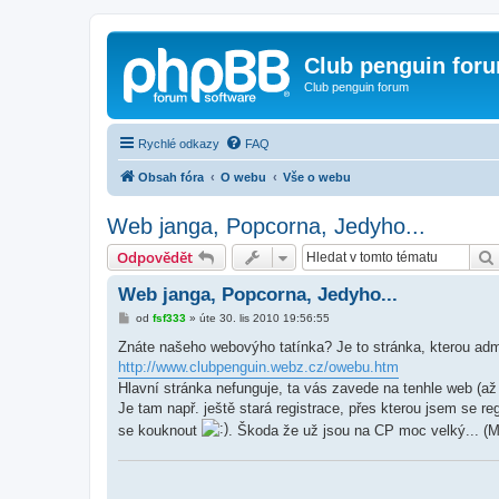
Club penguin for
Club penguin forum
Rychlé odkazy
FAQ
Obsah fóra
O webu
Vše o webu
Web janga, Popcorna, Jedyho...
Odpovědět
Web janga, Popcorna, Jedyho...
P
od
fsf333
»
úte 30. lis 2010 19:56:55
ř
í
Znáte našeho webovýho tatínka? Je to stránka, kterou admin
s
http://www.clubpenguin.webz.cz/owebu.htm
p
ě
Hlavní stránka nefunguje, ta vás zavede na tenhle web (až
v
Je tam např. ještě stará registrace, přes kterou jsem se reg
e
k
se kouknout
. Škoda že už jsou na CP moc velký... (M