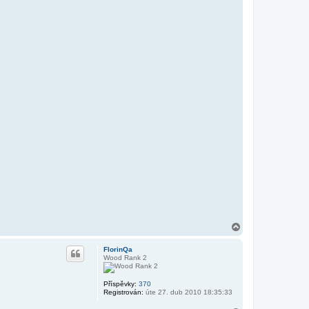
t
o
v
a
t
u
ž
i
v
a
t
e
l
e
f
s
f
3
3
3
N
a
h
FlorinQa
o
Wood Rank 2
r
u
Příspěvky:
370
Registrován:
úte 27. dub 2010 18:35:33