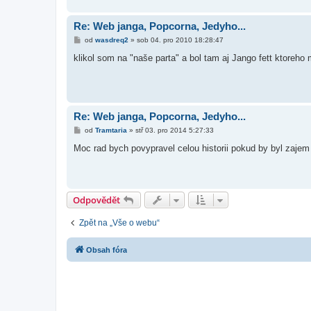
v
e
k
Re: Web janga, Popcorna, Jedyho...
P
od
wasdreq2
»
sob 04. pro 2010 18:28:47
ř
í
klikol som na "naše parta" a bol tam aj Jango fett ktoreho
s
p
ě
v
e
k
Re: Web janga, Popcorna, Jedyho...
P
od
Tramtaria
»
stř 03. pro 2014 5:27:33
ř
í
Moc rad bych povypravel celou historii pokud by byl zajem
s
p
ě
v
e
k
Odpovědět
Zpět na „Vše o webu“
Obsah fóra