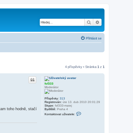
Hledat
Pokročilé hledání
Přihlásit se
4 příspěvky • Stránka
1
z
1
fsf333
Moderátor
Příspěvky:
313
Registrován:
úte 13. dub 2010 20:01:29
Skype:
fsf333-matej
 tam toho hodně, stačí
Bydliště:
Praha 4
K
Kontaktovat uživatele:
o
n
t
a
k