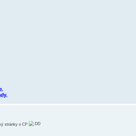
e.
dy.
ský stránky o CP