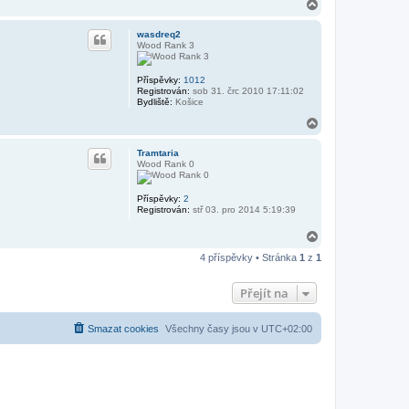
N
a
h
wasdreq2
o
Wood Rank 3
r
u
Příspěvky:
1012
Registrován:
sob 31. črc 2010 17:11:02
Bydliště:
Košice
N
a
h
Tramtaria
o
Wood Rank 0
r
u
Příspěvky:
2
Registrován:
stř 03. pro 2014 5:19:39
N
a
4 příspěvky • Stránka
1
z
1
h
o
r
Přejít na
u
Smazat cookies
Všechny časy jsou v
UTC+02:00